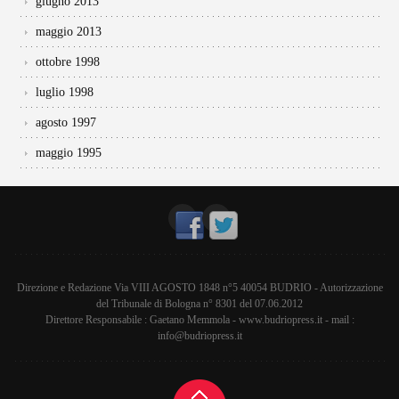
giugno 2013
maggio 2013
ottobre 1998
luglio 1998
agosto 1997
maggio 1995
Direzione e Redazione Via VIII AGOSTO 1848 n°5 40054 BUDRIO - Autorizzazione
del Tribunale di Bologna n° 8301 del 07.06.2012
Direttore Responsabile : Gaetano Memmola - www.budriopress.it - mail :
info@budriopress.it