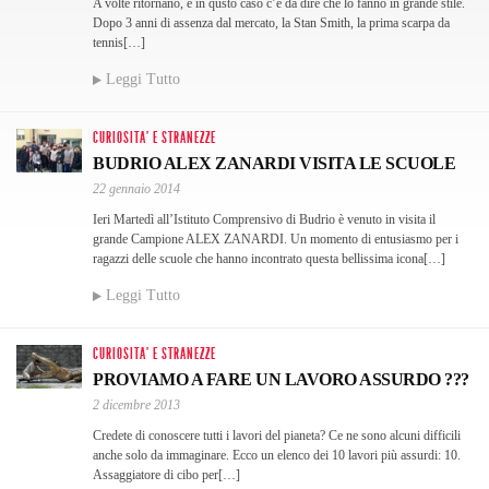
A volte ritornano, e in qusto caso c’è da dire che lo fanno in grande stile.
Dopo 3 anni di assenza dal mercato, la Stan Smith, la prima scarpa da
tennis[…]
Leggi Tutto
CURIOSITA' E STRANEZZE
BUDRIO ALEX ZANARDI VISITA LE SCUOLE
22 gennaio 2014
Ieri Martedì all’Istituto Comprensivo di Budrio è venuto in visita il
grande Campione ALEX ZANARDI. Un momento di entusiasmo per i
ragazzi delle scuole che hanno incontrato questa bellissima icona[…]
Leggi Tutto
CURIOSITA' E STRANEZZE
PROVIAMO A FARE UN LAVORO ASSURDO ???
2 dicembre 2013
Credete di conoscere tutti i lavori del pianeta? Ce ne sono alcuni difficili
anche solo da immaginare. Ecco un elenco dei 10 lavori più assurdi: 10.
Assaggiatore di cibo per[…]