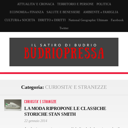
ATTUALITA’ E CRONACA
TERRITORIO E PERSONE
POLITICA
ECONOMIA e FINANZA
SALUTE E BENESSERE
AMBIENTE e FAMIGLIA
CULTURA e SOCIETA
DIRITTO e DIRITTI
National Geographic Ultimate
Facebook
Twitter
Categoria:
CURIOSITA’ E STRANEZZE
CURIOSITA' E STRANEZZE
LA MODA RIPROPONE LE CLASSICHE
STORICHE STAN SMITH
22 gennaio 2014