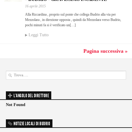
16 aprile 2015
Alla Riccardina , proprio sul ponte che collega Budrio alla via per
Mezzolara , in direzione opposta , quindi da Mezzolara verso Budrio,
pochi minuti fa si è verificato un[…]
Leggi Tutto
Pagina successiva »
L'ANGOLO DEL DIRETTORE
Not Found
NOTIZIE LOCALI DI BUDRIO