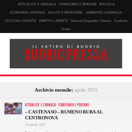
ATTUALITA’ E CRONACA
TERRITORIO E PERSONE
POLITICA
ECONOMIA e FINANZA
SALUTE E BENESSERE
AMBIENTE e FAMIGLIA
CULTURA e SOCIETA
DIRITTO e DIRITTI
National Geographic Ultimate
Facebook
Twitter
Archivio mensile:
aprile 2015
ATTUALITA' E CRONACA
·
TERRITORIO E PERSONE
– CASTENASO – RUMENO RUBA AL
CENTRONOVA
29 aprile 2015