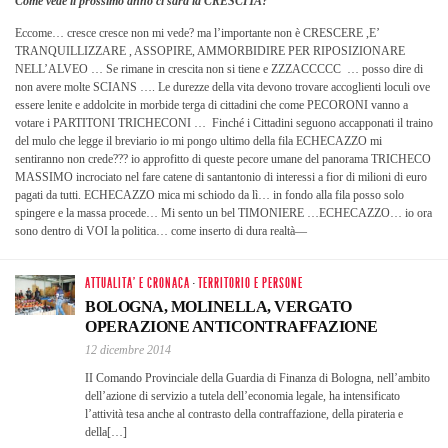
Come vede il prossimo anno ci sarà la CRESCITA?
Eccome… cresce cresce non mi vede? ma l’importante non è CRESCERE ,E’
TRANQUILLIZZARE , ASSOPIRE, AMMORBIDIRE PER RIPOSIZIONARE
NELL’ALVEO … Se rimane in crescita non si tiene e ZZZACCCCC … posso dire di
non avere molte SCIANS …. Le durezze della vita devono trovare accoglienti loculi ove
essere lenite e addolcite in morbide terga di cittadini che come PECORONI vanno a
votare i PARTITONI TRICHECONI … Finché i Cittadini seguono accapponati il traino
del mulo che legge il breviario io mi pongo ultimo della fila ECHECAZZO mi
sentiranno non crede??? io approfitto di queste pecore umane del panorama TRICHECO
MASSIMO incrociato nel fare catene di santantonio di interessi a fior di milioni di euro
pagati da tutti. ECHECAZZO mica mi schiodo da lì… in fondo alla fila posso solo
spingere e la massa procede… Mi sento un bel TIMONIERE …ECHECAZZO… io ora
sono dentro di VOI la politica… come inserto di dura realtà—
ATTUALITA' E CRONACA
·
TERRITORIO E PERSONE
BOLOGNA, MOLINELLA, VERGATO
OPERAZIONE ANTICONTRAFFAZIONE
12 dicembre 2014
II Comando Provinciale della Guardia di Finanza di Bologna, nell’ambito
dell’azione di servizio a tutela dell’economia legale, ha intensificato
l’attività tesa anche al contrasto della contraffazione, della pirateria e
della[…]