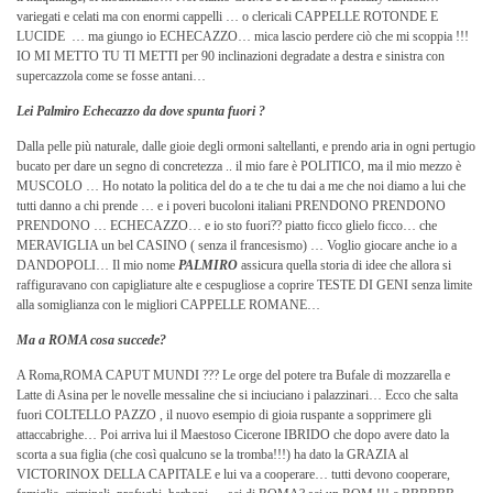
variegati e celati ma con enormi cappelli … o clericali CAPPELLE ROTONDE E
LUCIDE … ma giungo io ECHECAZZO… mica lascio perdere ciò che mi scoppia !!!
IO MI METTO TU TI METTI per 90 inclinazioni degradate a destra e sinistra con
supercazzola come se fosse antani…
Lei Palmiro Echecazzo da dove spunta fuori ?
Dalla pelle più naturale, dalle gioie degli ormoni saltellanti, e prendo aria in ogni pertugio
bucato per dare un segno di concretezza .. il mio fare è POLITICO, ma il mio mezzo è
MUSCOLO … Ho notato la politica del do a te che tu dai a me che noi diamo a lui che
tutti danno a chi prende … e i poveri bucoloni italiani PRENDONO PRENDONO
PRENDONO … ECHECAZZO… e io sto fuori?? piatto ficco glielo ficco… che
MERAVIGLIA un bel CASINO ( senza il francesismo) … Voglio giocare anche io a
DANDOPOLI… Il mio nome
PALMIRO
assicura quella storia di idee che allora si
raffiguravano con capigliature alte e cespugliose a coprire TESTE DI GENI senza limite
alla somiglianza con le migliori CAPPELLE ROMANE…
Ma a ROMA cosa succede?
A Roma,ROMA CAPUT MUNDI ??? Le orge del potere tra Bufale di mozzarella e
Latte di Asina per le novelle messaline che si inciuciano i palazzinari… Ecco che salta
fuori COLTELLO PAZZO , il nuovo esempio di gioia ruspante a sopprimere gli
attaccabrighe… Poi arriva lui il Maestoso Cicerone IBRIDO che dopo avere dato la
scorta a sua figlia (che così qualcuno se la tromba!!!) ha dato la GRAZIA al
VICTORINOX DELLA CAPITALE e lui va a cooperare… tutti devono cooperare,