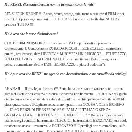
Ma RENZI, dice tante cose ma non ne fa mezza, come la vede?
RENZI E’ UN DRONE !!! Ronza, scruta, scorge, spia, torna a casa con il FILM e poi
ripete tutti i personaggi migliori … ECHECAZZO non è mica facile dire NULLA e
prendere TUTTO !!!!
Ma è vero che le tasse diminuiscono?
CERTO , DIMINUISCONO … ti abbasso l’IRAP e poi ti metto il prelievo sul
contocorrente. Il Contocorrente ROBA DA RICCHI … ECHECAZZO,, controllare,
punire., sequestrare , dare LIBERTA’ di MUOVERSI IN PRIGIONE… ECHECAZZO
SOLO RELAZIONI FRA CRIMINALI. E poi aumentiamo l’IVA sulla legna e sul
pellet, e aumentiamo Bolli e TASI…ECHECAZZO ti piace il sodoma???
Ma è pur vero che RENZI sta agendo con determinazione e sta cancellando privilegi
?
AHAHAH… Il privilegio di esserci!!! Renzi lo hanno votato in camere buie… in una
gara a chi vota e non vota ma di sicuro il cittadino non ha votato… ECHECAZZO glielo
dico io come è bello comandare e dare di virgulto sulle chiappette dei beoti italioti!!! Mi
piace questo essere il Capitano senza avere i gradi… ma OOOSA VOLE BISCHERO
…. IO SO RENZI DI FIRENZE DOVE SI PARLA L’ITALIANO SENZA
GRAMMATIAAA… HHEEEE VOLE LA MIA PELLE ??? Renzi è un grande deve
mantenere gli equilibri, ha trombato il LEGGIO , ha trombato il BENZINAIO, ora vuole
trombare se stesso… ma arrivo io ECHECAZZO !!! I privilegi non si cancellano , si fa
il maquillage, si modificano… Noi siamo CAMOUFLAGE .. polically fashion…