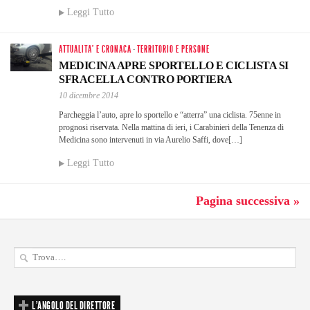
Leggi Tutto
ATTUALITA' E CRONACA
·
TERRITORIO E PERSONE
MEDICINA APRE SPORTELLO E CICLISTA SI
SFRACELLA CONTRO PORTIERA
10 dicembre 2014
Parcheggia l’auto, apre lo sportello e “atterra” una ciclista. 75enne in
prognosi riservata. Nella mattina di ieri, i Carabinieri della Tenenza di
Medicina sono intervenuti in via Aurelio Saffi, dove[…]
Leggi Tutto
Pagina successiva »
L'ANGOLO DEL DIRETTORE