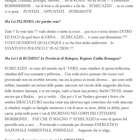
famiglie, criminali, profughi, barboni … sei di ROMA? sei un ROM !!! e BBBBBB…
ROMMMMMM… vai di feste a chi prende e a chi da… ECHECAZZO … io so come
ci si pone… PUNTATI… APPUNTATI… INTRODOTTI
Ma Lei PALMIRO, che partito vota?
Tutti !! Io voto tutti !!! vado dentro e metto la croce… poi esco e torno dentro ENTRO
ED ESCO da quel buco di URNA…. ECHECAZZO… è come una liberazione !!!!
VOTO OGNIDOVE QUALUNQUE e so che farà molto andirivieni .. lo
STANTUFFO POLITICO E’ IN ACTION !!!
Ma Lei è di BUDRIO? In Provincia di Bologna, Regione Emilia Romagna?
ECHECAZZO , io sono del mondo ma E’ VERO, sono cittadino di questa bellissima
cittadina dell’oca suonante e pifferosa… Una volta avevo pensato che essere così
provinciale non mi avrebbe favorito, ma ora la penso in modo diverso… qui sono nelle
nebbie, inumidito nei terreni delle patate, nascosto nel circolo delle magnolie alla festa
delle dentiere danzanti, e se mi rompo, vado a farmi una protesi, finché l’INAIL rimane
ancora qui a Budrio… poi si vedrà… Qui poi c’è un Sindaco giovane e bravo che
sembra DRACULEURO succhia come una idrovora ogni centesimo che vede attaccato
ai cittadini, meglio se famiglie numerose e via di tasse su tasse, debiti su debiti, passi
carrai, porta nelle porte e vai di INGRESSO NEI CORPI DEI CITTADINI
MORIBONDI … PAP CHE TI MAGNO !!! ECHECAZZO io sono di questo bel
paesiello non a caso … Provinciale e comunale per diventare ENERGETICO
NAZIONALE AMBIENTALE, PERINEALE… Supposta che ti colga…