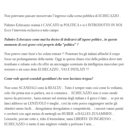
Non potevamo passare inosservato l’ingresso sulla scena pubblica di ECHECAZZO .
Palmiro Echecazzo oramai è CASCATO in POLITICA e si è INTRODOTTO IN NOI.
Ecco l’intervista esclusiva a tutto campo.
Palmiro Echecazzo come mai ha deciso di dedicarsi all’agone politico , in questo
momento di così grave crisi proprio della “politica” ?
Non potevo stare fuori e ho voluto entrare !! Penetrare fra gli italiani affinché il corpo
fosse un prolungamento della mente. Oggi in questa chiara crisi della politica dove tutti
trombano e rubano solo chi offre un ancoraggio sostenuto da intelligenza muscolare può
resistere e mi sono detto ECHECAZZO , VAI E INFILATI !!!
Come vede questi scandali quotidiani che non lasciano tregua?
Non sono SCANDALI sono la REALTA’.. Tutto è sempre stato così come lo vediamo,
solo che prima non si parlava, ora si comunica… ECHECAZZO non ci sono strade
nuove da percorrere , basta entrare nel sistema degli italiani e il gioco è fatto… se poi mi
lanci addosso un LENZUOLO è meglio , così da sotto posso raggiungere anche gli
obiettivi meno facili… deregulation deregulation e competitività… i tassisti vanno puniti
e cercherò con ogni mezzo di mettergli un HUBER a HALLES ZUSAMMEN…
Lenzuolo, porcate sotto e, tolto il lenzuolame, tanta LIBERTA’ DI INGRESSO …
ECHECAZZO ci metto il mio migliore volatile a perforare l’aria…