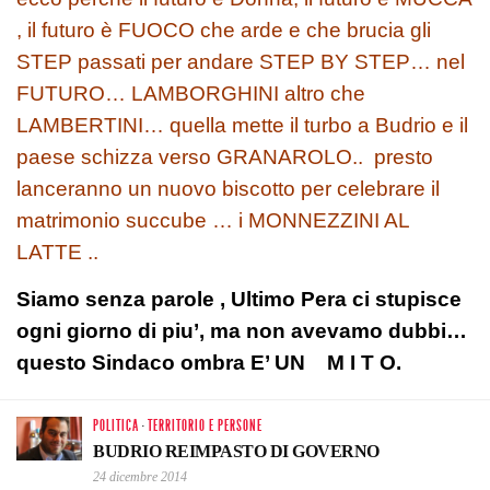
, il futuro è FUOCO che arde e che brucia gli
STEP passati per andare STEP BY STEP… nel
FUTURO… LAMBORGHINI altro che
LAMBERTINI… quella mette il turbo a Budrio e il
paese schizza verso GRANAROLO.. presto
lanceranno un nuovo biscotto per celebrare il
matrimonio succube … i MONNEZZINI AL
LATTE ..
Siamo senza parole , Ultimo Pera ci stupisce
ogni giorno di piu’, ma non avevamo dubbi…
questo Sindaco ombra E’ UN M I T O.
POLITICA
·
TERRITORIO E PERSONE
BUDRIO REIMPASTO DI GOVERNO
24 dicembre 2014