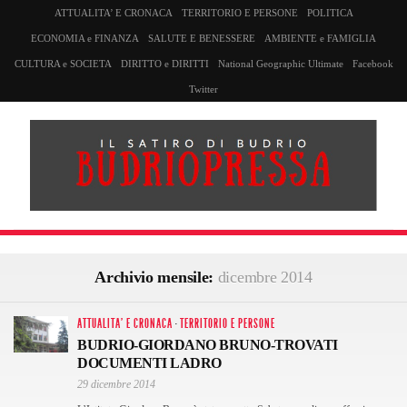
ATTUALITA’ E CRONACA
TERRITORIO E PERSONE
POLITICA
ECONOMIA e FINANZA
SALUTE E BENESSERE
AMBIENTE e FAMIGLIA
CULTURA e SOCIETA
DIRITTO e DIRITTI
National Geographic Ultimate
Facebook
Twitter
Archivio mensile:
dicembre 2014
ATTUALITA' E CRONACA
·
TERRITORIO E PERSONE
BUDRIO-GIORDANO BRUNO-TROVATI
DOCUMENTI LADRO
29 dicembre 2014