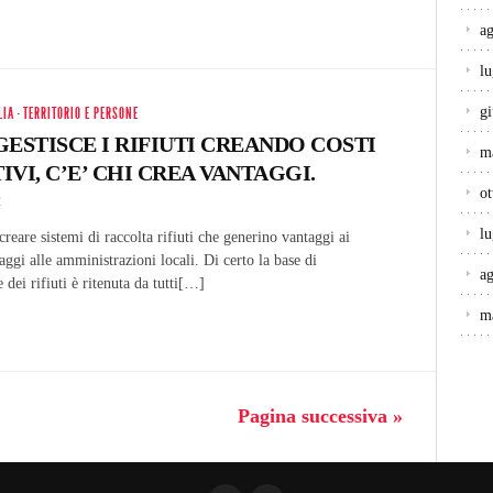
a
lu
g
LIA
·
TERRITORIO E PERSONE
GESTISCE I RIFIUTI CREANDO COSTI
m
VI, C’E’ CHI CREA VANTAGGI.
ot
4
lu
creare sistemi di raccolta rifiuti che generino vantaggi ai
aggi alle amministrazioni locali. Di certo la base di
a
 dei rifiuti è ritenuta da tutti[…]
m
Pagina successiva »