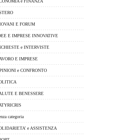
CONOMIA e FINANZA
STERO
IOVANI E FORUM
DEE E IMPRESE INNOVATIVE
NCHIESTE e INTERVISTE
AVORO E IMPRESE
PINIONI e CONFRONTO
OLITICA
ALUTE E BENESSERE
ATYRICRIS
nza categoria
OLIDARIETA’ e ASSISTENZA
PORT