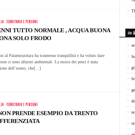
T
LIA
·
TERRITORIO E PERSONE
ENNI TUTTO NORMALE , ACQUA BUONA
A
BUONA SOLO FRODO
s
ini al Palamezzolara ha trasmesso tranquillità e ha voluto dare
lu
 non ci sono allarmi ambientali. La moria dei pesci è stata
g
azione dell’uomo, che[…]
f
g
d
LIA
·
TERRITORIO E PERSONE
NON PRENDE ESEMPIO DA TRENTO
n
IFFERENZIATA
ot
s