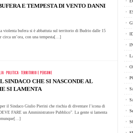
E
BUFERA E TEMPESTA DI VENTO DANNI
E
G
bufera si è abbattuta sul territorio di Budrio dalle 15
I
er circa un’ora, con una tempesta[…]
I
L
O
LIA
·
POLITICA
·
TERRITORIO E PERSONE
P
IL SINDACO CHE SI NASCONDE AL
HE SI LAMENTA
S
S
per il Sindaco Giulio Pierini che rischia di diventare l’icona di
Se
DEVE FARE un Amministratore Pubblico”. La gente si lamenta
comunque[…]
S
S