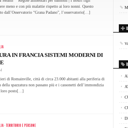
 Health” Regole alimentari per bambini | I nostri figli
vere meno e con più malattie rispetto ai loro nonni. Questo
Mo
ato dall’Osservatorio “Grana Padano”, l’osservatorio[…]
U
V
LIA
URA IN FRANCIA SISTEMI MODERNI DI
E
R
14
A
ieri di Romainville, città di circa 23.000 abitanti alla periferia di
n della spazzatura non passano più e i cassonetti dell’immondizia
A
l loro posto[…]
C
C
D
LIA
·
TERRITORIO E PERSONE