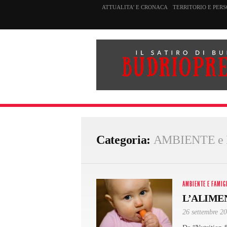
ATTUALITA’ E CRONACA
TERRITORIO E PER
Categoria:
AMBIENTE e
AMBIENTE E FAMIG
L’ALIME
26 settembre 2