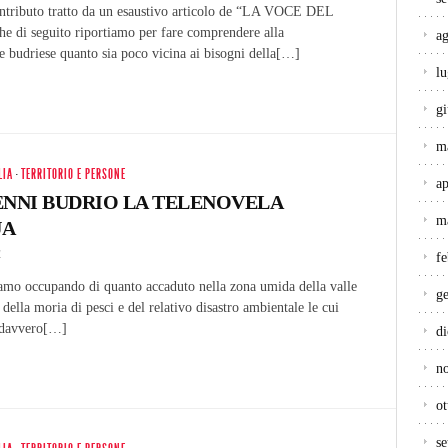
ntributo tratto da un esaustivo articolo de “LA VOCE DEL
di seguito riportiamo per fare comprendere alla
a
 budriese quanto sia poco vicina ai bisogni della[…]
lu
g
m
LIA
·
TERRITORIO E PERSONE
ap
ENNI BUDRIO LA TELENOVELA
m
UA
4
f
iamo occupando di quanto accaduto nella zona umida della valle
g
della moria di pesci e del relativo disastro ambientale le cui
 davvero[…]
d
n
ot
s