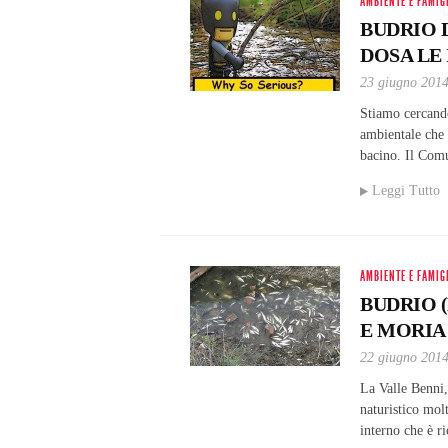
AMBIENTE E FAMIG
BUDRIO 
DOSA LE
23 giugno 201
Stiamo cercando
ambientale che 
bacino. Il Com
Leggi Tutto
AMBIENTE E FAMIG
BUDRIO 
E MORIA 
22 giugno 201
La Valle Benni,
naturistico mol
interno che è r