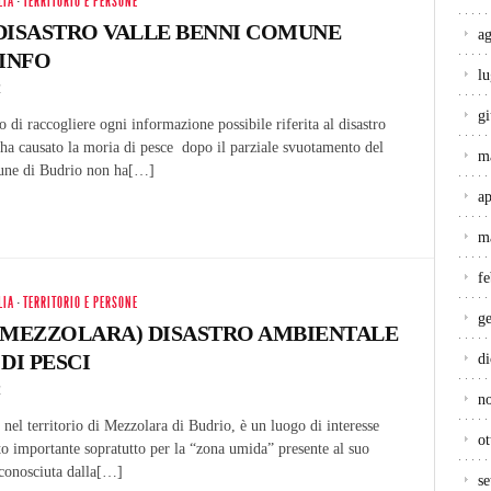
LIA
·
TERRITORIO E PERSONE
DISASTRO VALLE BENNI COMUNE
a
 INFO
lu
4
g
 di raccogliere ogni informazione possibile riferita al disastro
ha causato la moria di pesce dopo il parziale svuotamento del
m
une di Budrio non ha[…]
ap
m
f
LIA
·
TERRITORIO E PERSONE
g
(MEZZOLARA) DISASTRO AMBIENTALE
DI PESCI
d
4
n
 nel territorio di Mezzolara di Budrio, è un luogo di interesse
ot
to importante sopratutto per la “zona umida” presente al suo
iconosciuta dalla[…]
s