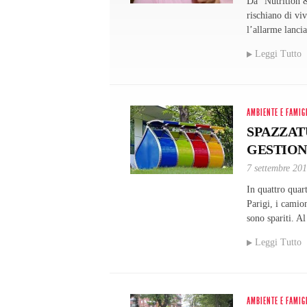
Da “Nutrition &
rischiano di vi
l’allarme lanci
Leggi Tutto
AMBIENTE E FAMIG
SPAZZAT
GESTION
7 settembre 20
In quattro quart
Parigi, i camio
sono spariti. A
Leggi Tutto
AMBIENTE E FAMIG