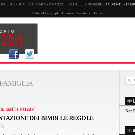
SONE
POLITICA
ECONOMIA e FINANZA
SALUTE E BENESSERE
AMBIENTE e FAMI
National Geographic Ultimate
Facebook
Twitter
 FAMIGLIA
L
LIA
·
SALUTE E BENESSERE
Not 
NTAZIONE DEI BIMBI LE REGOLE
014
N