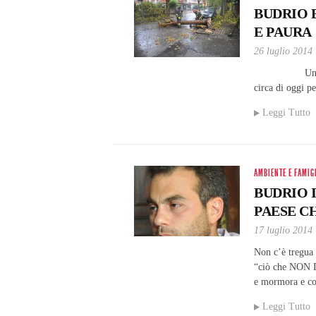
BUDRIO 
E PAURA
26 luglio 2014
Una violenta 
circa di oggi p
Leggi Tutto
AMBIENTE E FAMIG
BUDRIO 
PAESE C
17 luglio 2014
Non c’è tregua 
“ciò che NON 
e mormora e 
Leggi Tutto