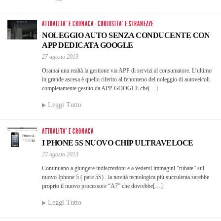
ATTUALITA' E CRONACA
·
CURIOSITA' E STRANEZZE
NOLEGGIO AUTO SENZA CONDUCENTE CON
APP DEDICATA GOOGLE
27 agosto 2013
Oramai una realtà la gestione via APP di servizi al consumatore. L’ultimo
in grande ascesa è quello riferito al fenomeno del noleggio di autoveicoli
completamente gestito da APP GOOGLE che[…]
Leggi Tutto
ATTUALITA' E CRONACA
I PHONE 5S NUOVO CHIP ULTRAVELOCE
27 agosto 2013
Continuano a giungere indiscrezioni e a vedersi immagini “rubate” sul
nuovo Iphone 5 ( pare 5S) . la novità tecnologica più succulenta sarebbe
proprio il nuovo processore “A7” che dovrebbe[…]
Leggi Tutto