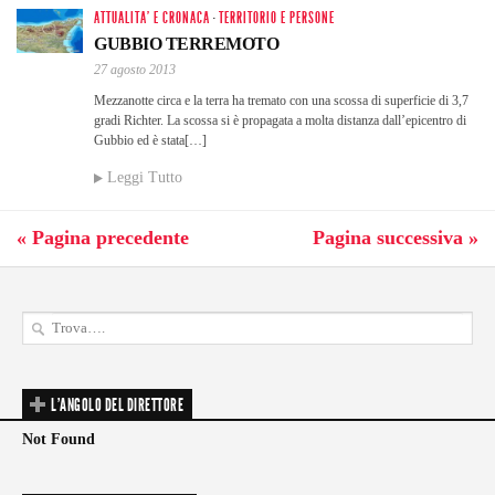
ATTUALITA' E CRONACA
·
TERRITORIO E PERSONE
GUBBIO TERREMOTO
27 agosto 2013
Mezzanotte circa e la terra ha tremato con una scossa di superficie di 3,7
gradi Richter. La scossa si è propagata a molta distanza dall’epicentro di
Gubbio ed è stata[…]
Leggi Tutto
« Pagina precedente
Pagina successiva »
L'ANGOLO DEL DIRETTORE
Not Found