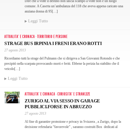
Dire che a volte il destino non lascia scampo a volte non è un luogo
comune. A Caserta un’ambulanza del 118 che aveva appena caricato una
anziana donna di 95[…]
Leggi Tutto
ATTUALITA' E CRONACA
·
TERRITORIO E PERSONE
STRAGE BUS IRPINIA I FRENI ERANO ROTTI
27 agosto 2013
Ricordiamo tutti la strage del Pulmann che si dirigeva a San Giovanni Rotondo e che
precipitò nella scarpata provocando morti e feriti. Ebbene la perizia ha stabilito che il
veicolo[…]
Leggi Tutto
ATTUALITA' E CRONACA
·
CURIOSITA' E STRANEZZE
ZURIGO AL VIA SESSO IN GARAGE
PUBBLICI.FORSE IN ABRUZZO
27 agosto 2013
Al fine di garantire protezione e privacy in Svizzera , a Zurigo, dopo la
decisione refendaria “favorevole” , saranno costruiti Box dedicati al