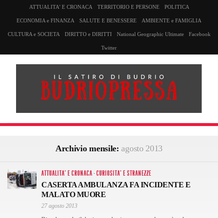
ATTUALITA’ E CRONACA
TERRITORIO E PERSONE
POLITICA
ECONOMIA e FINANZA
SALUTE E BENESSERE
AMBIENTE e FAMIGLIA
CULTURA e SOCIETA
DIRITTO e DIRITTI
National Geographic Ultimate
Facebook
Twitter
Archivio mensile:
agosto 2013
ATTUALITA' E CRONACA
·
CURIOSITA' E STRANEZZE
CASERTA AMBULANZA FA INCIDENTE E
MALATO MUORE
27 agosto 2013