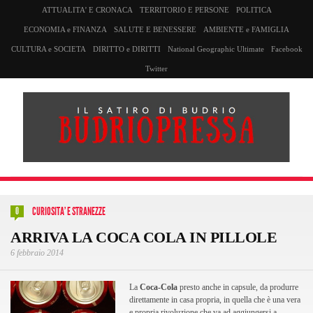
ATTUALITA’ E CRONACA
TERRITORIO E PERSONE
POLITICA
ECONOMIA e FINANZA
SALUTE E BENESSERE
AMBIENTE e FAMIGLIA
CULTURA e SOCIETA
DIRITTO e DIRITTI
National Geographic Ultimate
Facebook
Twitter
CURIOSITA' E STRANEZZE
0
ARRIVA LA COCA COLA IN PILLOLE
6 febbraio 2014
La
Coca-Cola
presto anche in capsule, da produrre
direttamente in casa propria, in quella che è una vera
e propria rivoluzione che va ad aggiungersi a