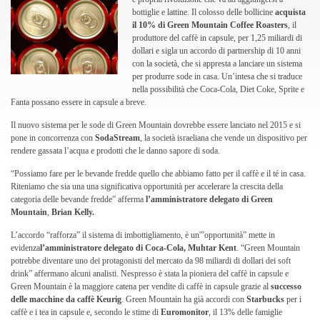
bottiglie e lattine. Il colosso delle bollicine
acquista
il 10% di Green Mountain Coffee Roasters
, il
produttore del caffè in capsule, per 1,25 miliardi di
dollari e sigla un accordo di partnership di 10 anni
con la società, che si appresta a lanciare un sistema
per produrre sode in casa. Un’intesa che si traduce
nella possibilità che Coca-Cola, Diet Coke, Sprite e
Fanta possano essere in capsule a breve.
Il nuovo sistema per le sode di Green Mountain dovrebbe essere lanciato nel 2015 e si
pone in concorrenza con
SodaStream
, la società israeliana che vende un dispositivo per
rendere gassata l’acqua e prodotti che le danno sapore di soda.
“Possiamo fare per le bevande fredde quello che abbiamo fatto per il caffè e il té in casa.
Riteniamo che sia una una significativa opportunità per accelerare la crescita della
categoria delle bevande fredde” afferma
l’amministratore delegato di Green
Mountain
,
Brian Kelly.
L’accordo “rafforza” il sistema di imbottigliamento, è un'”opportunità” mette in
evidenza
l’amministratore delegato di Coca-Cola, Muhtar Kent
. “Green Mountain
potrebbe diventare uno dei protagonisti del mercato da 98 miliardi di dollari dei soft
drink” affermano alcuni analisti. Nespresso è stata la pioniera del caffè in capsule e
Green Mountain è la maggiore catena per vendite di caffè in capsule grazie al
successo
delle macchine da caffè Keurig
. Green Mountain ha già accordi con
Starbucks
per i
caffè e i tea in capsule e, secondo le stime di
Euromonitor
, il 13% delle famiglie