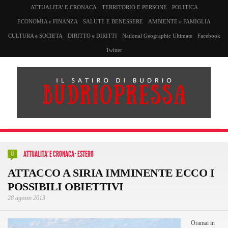
ATTUALITA’ E CRONACA
TERRITORIO E PERSONE
POLITICA
ECONOMIA e FINANZA
SALUTE E BENESSERE
AMBIENTE e FAMIGLIA
CULTURA e SOCIETA
DIRITTO e DIRITTI
National Geographic Ultimate
Facebook
Twitter
ATTUALITA' E CRONACA
·
ESTERO
0
ATTACCO A SIRIA IMMINENTE ECCO I
POSSIBILI OBIETTIVI
28 agosto 2013
Oramai in