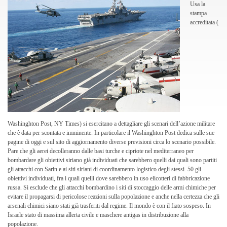
Usa la
stampa
accreditata (
Washinghton Post, NY Times) si esercitano a dettagliare gli scenari dell’azione militare
che è data per scontata e imminente. In particolare il Washinghton Post dedica sulle sue
pagine di oggi e sul sito di aggiornamento diverse previsioni circa lo scenario possibile.
Pare che gli aerei decolleranno dalle basi turche e cipriote nel mediterraneo per
bombardare gli obiettivi siriano già individuati che sarebbero quelli dai quali sono partiti
gli attacchi con Sarin e ai siti siriani di coordinamento logistico degli stessi. 50 gli
obiettivi individuati, fra i quali quelli dove sarebbero in uso elicotteri di fabbricazione
russa. Si esclude che gli attacchi bombardino i siti di stoccaggio delle armi chimiche per
evitare il propagarsi di pericolose reazioni sulla popolazione e anche nella certezza che gli
arsenali chimici siano stati già trasferiti dal regime. Il mondo è con il fiato sospeso. In
Israele stato di massima allerta civile e maschere antigas in distribuzione alla
popolazione.