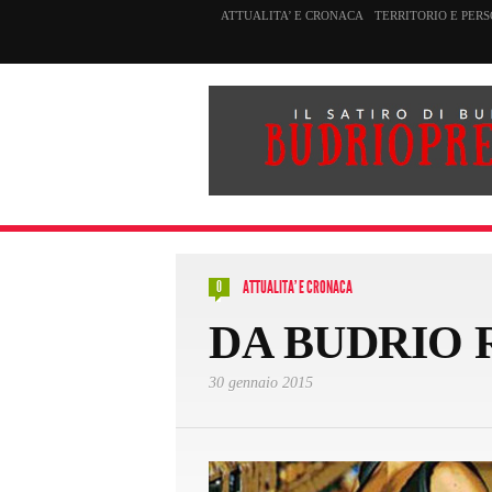
ATTUALITA’ E CRONACA
TERRITORIO E PER
ATTUALITA' E CRONACA
0
DA BUDRIO
30 gennaio 2015