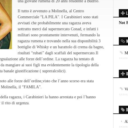
una giovane rumena di 20 anni residente a Budrio.
Il tutto è avvenuto a Molinella, al Centro
L
Commerciale “LA PILA”. I Carabinieri sono stati
Not 
avvisati che probabilmente una ragazza aveva
sottratto merci dal supermercato Conad, e infatti i
militari sono prontamente intervenuti, fermando la
N
ragazza rumena e trovando nella sua disponibilità 3
bottiglie di Whisky e un barattolo di crema da bagno,
risultati “rubati” dagli scaffali del supermercato.Il
Mo
segnalazione alle forze dell’ordine. La ragazza ha tentato di
e da mangiare ai suoi figli ma evidentemente la tipologia della
 banale giustificazione ( supreralcolici).
U
noto alle forze dell’ordine,visto che l’anno scorso era stata
di Molinella, il “FAMILA”.
V
a della ragazza, i Carabinieri la hanno arrestata e poi l’hanno
 il rito di urgenza.
R
A