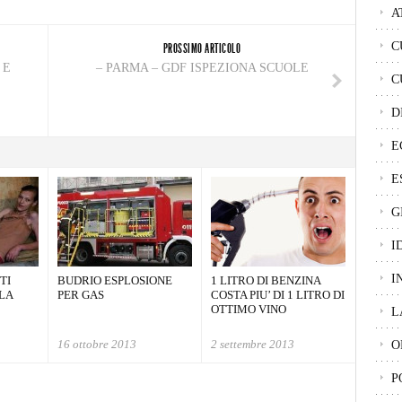
A
C
PROSSIMO ARTICOLO
 E
– PARMA – GDF ISPEZIONA SCUOLE
C
D
E
E
G
I
I
TI
BUDRIO ESPLOSIONE
1 LITRO DI BENZINA
LA
PER GAS
COSTA PIU’ DI 1 LITRO DI
OTTIMO VINO
L
16 ottobre 2013
2 settembre 2013
O
P