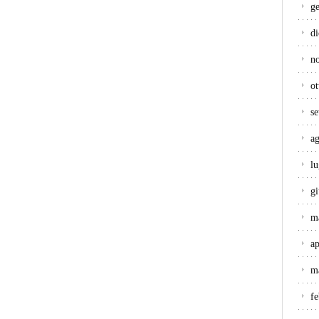
g
d
n
ot
s
a
lu
g
m
ap
m
f