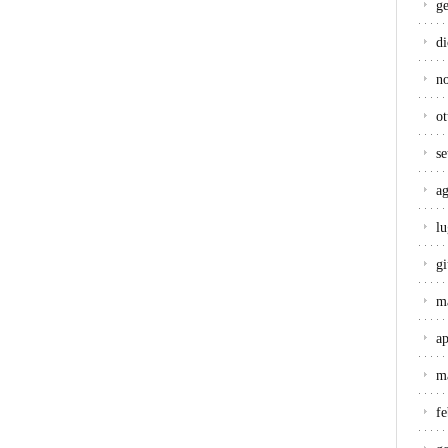
g
d
n
ot
s
a
lu
g
m
ap
m
f