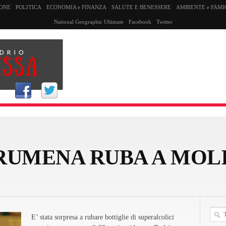
SONE
POLITICA
ECONOMIA e FINANZA
SALUTE E BENESSERE
AMBIENTE e FAMI
National Geographic Ultimate
Facebook
Twitter
 RUMENA RUBA A MOL
E’ stata sorpresa a rubare bottiglie di superalcolici