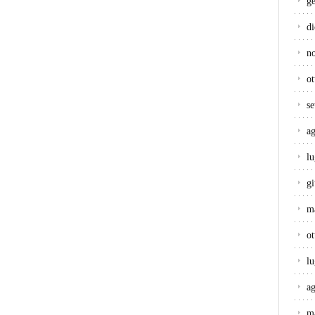
g
d
n
ot
s
a
lu
g
m
ot
lu
a
m