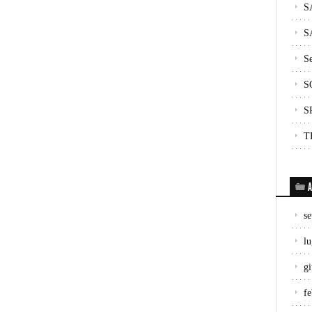
S
S
Se
S
S
T
A
s
lu
g
f