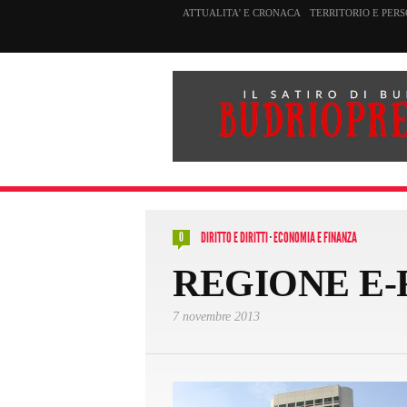
ATTUALITA’ E CRONACA
TERRITORIO E PER
DIRITTO E DIRITTI
·
ECONOMIA E FINANZA
0
REGIONE E-
7 novembre 2013