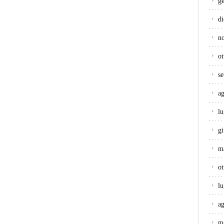
g
d
n
ot
s
a
lu
g
m
ot
lu
a
m