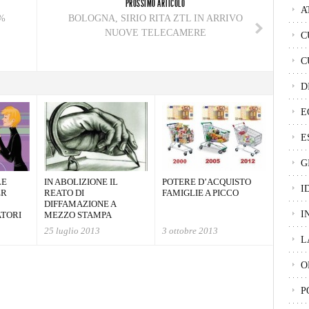
PROSSIMO ARTICOLO
A
5%
BOLOGNA, SIRIO RITA ZTL IN ARRIVO
NUOVE TELECAMERE
C
C
D
E
E
G
LE
IN ABOLIZIONE IL
POTERE D’ACQUISTO
I
ER
REATO DI
FAMIGLIE A PICCO
DIFFAMAZIONE A
I
ATORI
MEZZO STAMPA
25 luglio 2013
3 ottobre 2013
L
O
P