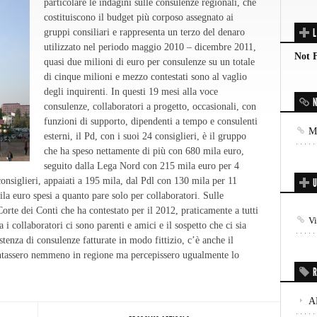
particolare le indagini sulle consulenze regionali, che
costituiscono il budget più corposo assegnato ai
L
gruppi consiliari e rappresenta un terzo del denaro
utilizzato nel periodo maggio 2010 – dicembre 2011,
Not 
quasi due milioni di euro per consulenze su un totale
di cinque milioni e mezzo contestati sono al vaglio
degli inquirenti. In questi 19 mesi alla voce
N
consulenze, collaboratori a progetto, occasionali, con
funzioni di supporto, dipendenti a tempo e consulenti
Mo
esterni, il Pd, con i suoi 24 consiglieri, è il gruppo
che ha speso nettamente di più con 680 mila euro,
seguito dalla Lega Nord con 215 mila euro per 4
onsiglieri, appaiati a 195 mila, dal Pdl con 130 mila per 11
U
ila euro spesi a quanto pare solo per collaboratori. Sulle
Corte dei Conti che ha contestato per il 2012, praticamente a tutti
V
 i collaboratori ci sono parenti e amici e il sospetto che ci sia
istenza di consulenze fatturate in modo fittizio, c’è anche il
sentassero nemmeno in regione ma percepissero ugualmente lo
R
A