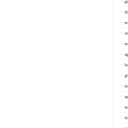
g
d
n
ot
s
a
lu
g
m
ap
m
f