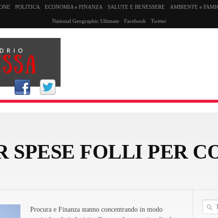
SONE
POLITICA
ECONOMIA e FINANZA
SALUTE E BENESSERE
AMBIENTE e FAMI
National Geographic Ultimate
Facebook
Twitter
R SPESE FOLLI PER 
Procura e Finanza stanno concentrando in modo