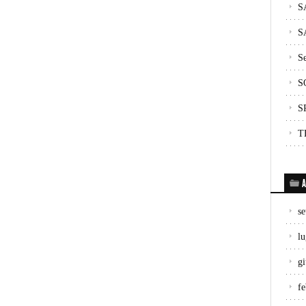
S
S
Se
S
S
T
A
s
lu
g
f