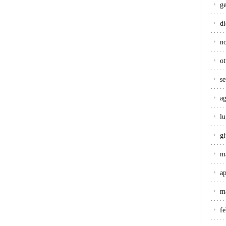
g
d
n
ot
s
a
lu
g
m
ap
m
f