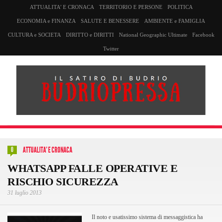
ATTUALITA’ E CRONACA
TERRITORIO E PERSONE
POLITICA
ECONOMIA e FINANZA
SALUTE E BENESSERE
AMBIENTE e FAMIGLIA
CULTURA e SOCIETA
DIRITTO e DIRITTI
National Geographic Ultimate
Facebook
Twitter
ATTUALITA' E CRONACA
0
WHATSAPP FALLE OPERATIVE E
RISCHIO SICUREZZA
31 luglio 2013
Il noto e usatissimo sistema di messaggistica ha