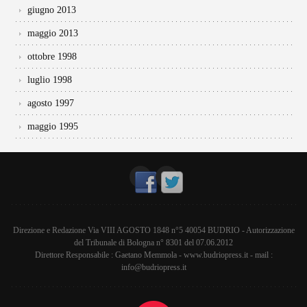
giugno 2013
maggio 2013
ottobre 1998
luglio 1998
agosto 1997
maggio 1995
Direzione e Redazione Via VIII AGOSTO 1848 n°5 40054 BUDRIO - Autorizzazione
del Tribunale di Bologna n° 8301 del 07.06.2012
Direttore Responsabile : Gaetano Memmola - www.budriopress.it - mail :
info@budriopress.it