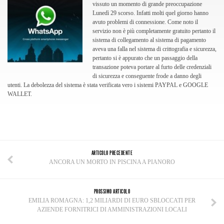
vissuto un momento di grande preoccupazione
Lunedì 29 scorso. Infatti molti quel giorno hanno
avuto problemi di connessione. Come noto il
servizio non è più completamente gratuito pertanto il
sistema di collegamento al sistema di pagamento
aveva una falla nel sistema di crittografia e sicurezza,
pertanto si è appurato che un passaggio della
transazione poteva portare al furto delle credenziali
di sicurezza e conseguente frode a danno degli
utenti. La debolezza del sistema è stata verificata vero i sistemi PAYPAL e GOOGLE
WALLET.
ARTICOLO PRECEDENTE
ANCORA UN MORTO IN PISCINA A PIANORO
PROSSIMO ARTICOLO
EMILIA ROMAGNA: 1,2 MILIARDI DI EURO SBLOCCATI PER
AZIENDE FORNITRICI DI AMMINISTRAZIONI LOCALI