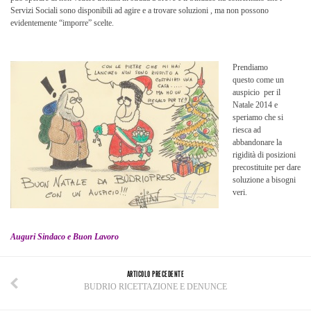
Servizi Sociali sono disponibili ad agire e a trovare soluzioni , ma non possono
evidentemente “imporre” scelte.
Prendiamo
questo come un
auspicio per il
Natale 2014 e
speriamo che si
riesca ad
abbandonare la
rigidità di posizioni
precostituite per dare
soluzione a bisogni
veri.
Auguri Sindaco e Buon Lavoro
ARTICOLO PRECEDENTE
BUDRIO RICETTAZIONE E DENUNCE