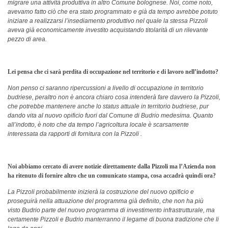
migrare una attività produttiva in altro Comune bolognese. Noi, come noto,
avevamo fatto ciò che era stato programmato e già da tempo avrebbe potuto
iniziare a realizzarsi l’insediamento produttivo nel quale la stessa Pizzoli
aveva già economicamente investito acquistando titolarità di un rilevante
pezzo di area.
Lei pensa che ci sarà perdita di occupazione nel territorio e di lavoro nell’indotto?
Non penso ci saranno ripercussioni a livello di occupazione in territorio
budriese, peraltro non è ancora chiaro cosa intenderà fare davvero la Pizzoli,
che potrebbe mantenere anche lo status attuale in territorio budriese, pur
dando vita al nuovo opificio fuori dal Comune di Budrio medesima. Quanto
all’indotto, è noto che da tempo l’agricoltura locale è scarsamente
interessata da rapporti di fornitura con la Pizzoli .
Noi abbiamo cercato di avere notizie direttamente dalla Pizzoli ma l’Azienda non
ha ritenuto di fornire altro che un comunicato stampa, cosa accadrà quindi ora?
La Pizzoli probabilmente inizierà la costruzione del nuovo opificio e
proseguirà nella attuazione del programma già definito, che non ha più
visto Budrio parte del nuovo programma di investimento infrastrutturale, ma
certamente Pizzoli e Budrio manterranno il legame di buona tradizione che li