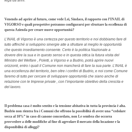
lega da anni.
Venendo ad aprire al futuro, come vede Lei, Sindaco, il rapporto con l’INAIL di
VIGORSO e quali prospettive potranno configurarsi per sfruttare la eccellenza di
questa Azienda per creare nuove opportunità?
L’INAIL di Vigorso è una certezza per questo territorio e noi dobbiamo fare di
tutto affinché si sviluppino sinergie atte a sfruttare al meglio le opportunità
che questo insediamento consente. Certo è la politica Nazionale a
dovere dire la sua e in questo senso e in questa ottica la futura visita del
Ministro del Welfare , Poletti, a Vigorso e a Budrio, potrà aprire nuovi
orizzonti, entro i quali il Comune non mancherà di fare la sua parte. L’INAIL è
una eccellenza del territorio, ben oltre i confini di Budrio, e noi come Comune
faremo di tutto per cercare di sviluppare opportunità che siano anche di
relazione con le Imprese private , con l’importante obiettivo della crescita e
del lavoro.
Il problema casa è molto sentito e la tensione abitativa in tutta la provincia è alta.
Budrio non rientra fra i Comuni che offrono la possibilità di avere una “cedolare
secca al 10%” in caso di canone concordato, non Le sembra che occorra
provvedere a delle modifiche al fine di agevolare il mercato della locazione e la
disponibilità di alloggi?