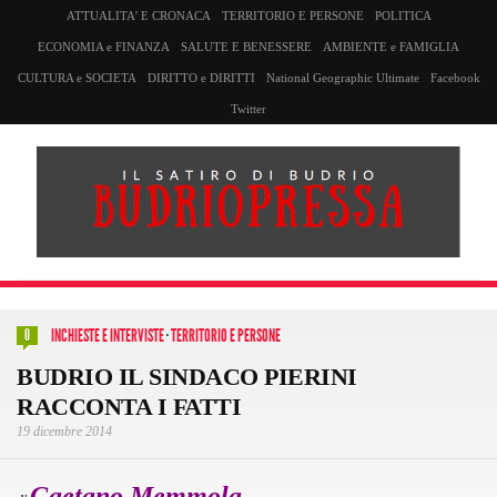
ATTUALITA’ E CRONACA
TERRITORIO E PERSONE
POLITICA
ECONOMIA e FINANZA
SALUTE E BENESSERE
AMBIENTE e FAMIGLIA
CULTURA e SOCIETA
DIRITTO e DIRITTI
National Geographic Ultimate
Facebook
Twitter
INCHIESTE E INTERVISTE
·
TERRITORIO E PERSONE
0
BUDRIO IL SINDACO PIERINI
RACCONTA I FATTI
19 dicembre 2014
Gaetano Memmola