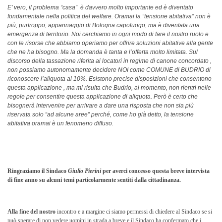
E’ vero, il problema “casa” è davvero molto importante ed è diventato
fondamentale nella politica del welfare. Oramai la “tensione abitativa” non è
più, purtroppo, appannaggio di Bologna capoluogo, ma è diventata una
emergenza di territorio. Noi cerchiamo in ogni modo di fare il nostro ruolo e
con le risorse che abbiamo operiamo per offrire soluzioni abitative alla gente
che ne ha bisogno. Ma la domanda è tanta e l’offerta molto limitata. Sul
discorso della tassazione riferita ai locatori in regime di canone concordato ,
non possiamo autonomamente decidere NOI come COMUNE di BUDRIO di
riconoscere l’aliquota al 10%. Esistono precise disposizioni che consentono
questa applicazione , ma mi risulta che Budrio, al momento, non rientri nelle
regole per consentire questa applicazione di aliquota. Però è certo che
bisognerà intervenire per arrivare a dare una risposta che non sia più
riservata solo “ad alcune aree” perché, come ho già detto, la tensione
abitativa oramai è un fenomeno diffuso.
Ringraziamo il Sindaco
Giulio Pierini
per averci concesso questa breve intervista
di fine anno su alcuni temi particolarmente sentiti dalla cittadinanza.
Alla fine del nostro
incontro e a margine ci siamo permessi di chiedere al Sindaco se si
può sperare di non vedere uomini in strada a breve e il Sindaco ha confermato che i