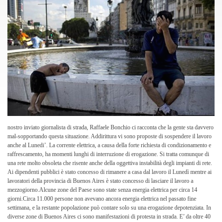
nostro inviato giornalista di strada, Raffaele Bonchio ci racconta che la gente sta davvero
mal-sopportando questa situazione. Addirittura vi sono proposte di sospendere il lavoro
anche al Lunedi’. La corrente elettrica, a causa della forte richiesta di condizionamento e
raffrescamento, ha momenti lunghi di interruzione di erogazione. Si tratta comunque di
una rete molto obsoleta che risente anche della oggettiva instabilità degli impianti di rete.
Ai dipendenti pubblici è stato concesso di rimanere a casa dal lavoro il Lunedì mentre ai
lavoratori della provincia di Buenos Aires è stato concesso di lasciare il lavoro a
mezzogiorno.Alcune zone del Paese sono state senza energia elettrica per circa 14
giorni.Circa 11.000 persone non avevano ancora energia elettrica nel passato fine
settimana, e la restante popolazione può contare solo su una erogazione depotenziata. In
diverse zone di Buenos Aires ci sono manifestazioni di protesta in strada. E’ da oltre 40