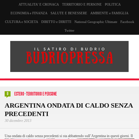
ATTUALITA’ E CRONACA
TERRITORIO E PERSONE
POLITICA
ECONOMIA e FINANZA
SALUTE E BENESSERE
AMBIENTE e FAMIGLIA
CULTURA e SOCIETA
DIRITTO e DIRITTI
National Geographic Ultimate
Facebook
Twitter
ESTERO
·
TERRITORIO E PERSONE
0
ARGENTINA ONDATA DI CALDO SENZA
PRECEDENTI
30 dicembre 2013
Una
ondata di caldo senza precedenti si sta abbattendo sull’Argentina in questi giorni. Il