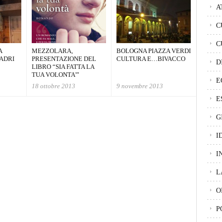
A
C
C
A
MEZZOLARA,
BOLOGNA PIAZZA VERDI
LADRI
PRESENTAZIONE DEL
CULTURA E…BIVACCO
D
LIBRO “SIA FATTA LA
TUA VOLONTA'”
E
18 ottobre 2013
9 novembre 2013
E
G
I
I
L
O
P