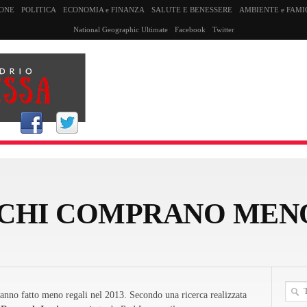
SONE
POLITICA
ECONOMIA e FINANZA
SALUTE E BENESSERE
AMBIENTE e FAMI
National Geographic Ultimate
Facebook
Twitter
ICCHI COMPRANO MEN
 hanno fatto meno regali nel 2013. Secondo una ricerca realizzata