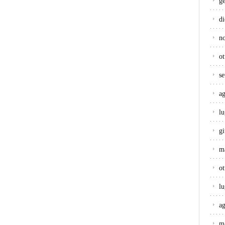
g
d
n
ot
s
a
lu
g
m
ot
lu
a
m