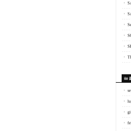
S
S
Se
S
S
T
A
s
lu
g
f