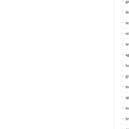
g
d
n
ot
s
a
lu
g
m
ap
m
f