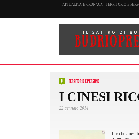
ATTUALITA’ E CRONACA
TERRITORIO E PER
TERRITORIO E PERSONE
0
I CINESI R
22 gennaio 2014
I ricchi cinesi