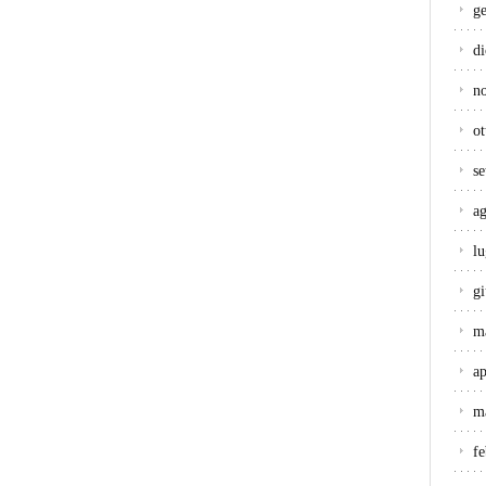
g
d
n
ot
s
a
lu
g
m
ap
m
f