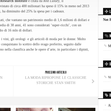
Research Institute
e citata da
Red Luxury
, il
istato di circa 400 milionari ha speso il 15% in meno nel 2013
L
re, ha diminuito del 25% la spesa per i cadeaux.
Not 
stati, che vantano un patrimonio medio di 1,6 milioni di dollari e
dia di 38 anni, 41 sono considerati ‘super-ricchi’, con un
o di 16 mln di dollari.
N
ti i vini, gli orologi e gli articoli di moda per le donne. Molto
 conquistano lo scettro dello svago preferito, seguito dalle
Mo
o nella classifica anche le opere d’arte, in particolare i dipinti,
U
PROSSIMO ARTICOLO
V
IN
LA MODA RIPROPONE LE CLASSICHE
STORICHE STAN SMITH
R
A