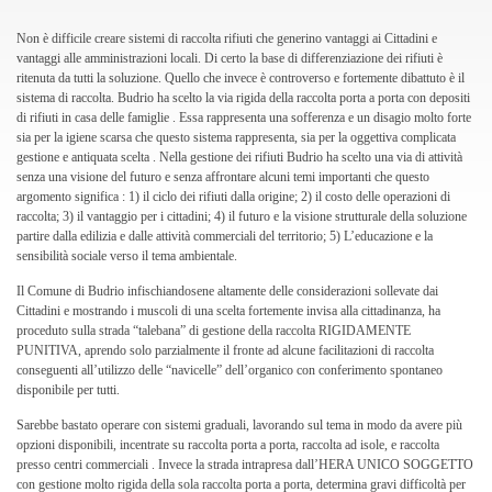
Non è difficile creare sistemi di raccolta rifiuti che generino vantaggi ai Cittadini e
vantaggi alle amministrazioni locali. Di certo la base di differenziazione dei rifiuti è
ritenuta da tutti la soluzione. Quello che invece è controverso e fortemente dibattuto è il
sistema di raccolta. Budrio ha scelto la via rigida della raccolta porta a porta con depositi
di rifiuti in casa delle famiglie . Essa rappresenta una sofferenza e un disagio molto forte
sia per la igiene scarsa che questo sistema rappresenta, sia per la oggettiva complicata
gestione e antiquata scelta . Nella gestione dei rifiuti Budrio ha scelto una via di attività
senza una visione del futuro e senza affrontare alcuni temi importanti che questo
argomento significa : 1) il ciclo dei rifiuti dalla origine; 2) il costo delle operazioni di
raccolta; 3) il vantaggio per i cittadini; 4) il futuro e la visione strutturale della soluzione
partire dalla edilizia e dalle attività commerciali del territorio; 5) L’educazione e la
sensibilità sociale verso il tema ambientale.
Il Comune di Budrio infischiandosene altamente delle considerazioni sollevate dai
Cittadini e mostrando i muscoli di una scelta fortemente invisa alla cittadinanza, ha
proceduto sulla strada “talebana” di gestione della raccolta RIGIDAMENTE
PUNITIVA, aprendo solo parzialmente il fronte ad alcune facilitazioni di raccolta
conseguenti all’utilizzo delle “navicelle” dell’organico con conferimento spontaneo
disponibile per tutti.
Sarebbe bastato operare con sistemi graduali, lavorando sul tema in modo da avere più
opzioni disponibili, incentrate su raccolta porta a porta, raccolta ad isole, e raccolta
presso centri commerciali . Invece la strada intrapresa dall’HERA UNICO SOGGETTO
con gestione molto rigida della sola raccolta porta a porta, determina gravi difficoltà per