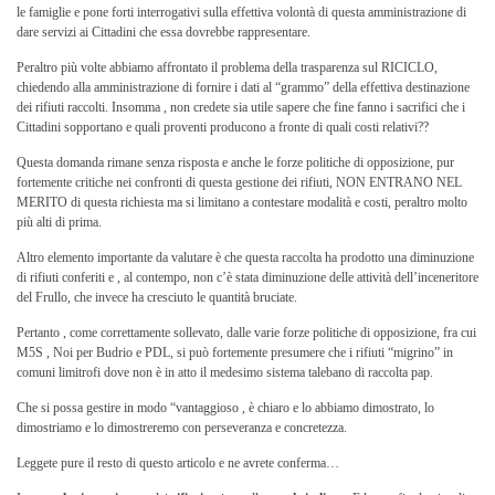
le famiglie e pone forti interrogativi sulla effettiva volontà di questa amministrazione di
dare servizi ai Cittadini che essa dovrebbe rappresentare.
Peraltro più volte abbiamo affrontato il problema della trasparenza sul RICICLO,
chiedendo alla amministrazione di fornire i dati al “grammo” della effettiva destinazione
dei rifiuti raccolti. Insomma , non credete sia utile sapere che fine fanno i sacrifici che i
Cittadini sopportano e quali proventi producono a fronte di quali costi relativi??
Questa domanda rimane senza risposta e anche le forze politiche di opposizione, pur
fortemente critiche nei confronti di questa gestione dei rifiuti, NON ENTRANO NEL
MERITO di questa richiesta ma si limitano a contestare modalità e costi, peraltro molto
più alti di prima.
Altro elemento importante da valutare è che questa raccolta ha prodotto una diminuzione
di rifiuti conferiti e , al contempo, non c’è stata diminuzione delle attività dell’inceneritore
del Frullo, che invece ha cresciuto le quantità bruciate.
Pertanto , come correttamente sollevato, dalle varie forze politiche di opposizione, fra cui
M5S , Noi per Budrio e PDL, si può fortemente presumere che i rifiuti “migrino” in
comuni limitrofi dove non è in atto il medesimo sistema talebano di raccolta pap.
Che si possa gestire in modo “vantaggioso , è chiaro e lo abbiamo dimostrato, lo
dimostriamo e lo dimostreremo con perseveranza e concretezza.
Leggete pure il resto di questo articolo e ne avrete conferma…