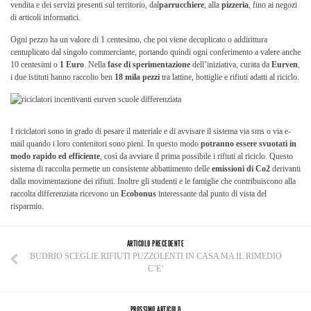
vendita e dei servizi presenti sul territorio, dal
parrucchiere
, alla
pizzeria
, fino ai negozi
di articoli informatici.
Ogni pezzo ha un valore di 1 centesimo, che poi viene decuplicato o addirittura
centuplicato dal singolo commerciante, portando quindi ogni conferimento a valere anche
10 centesimi o
1 Euro
. Nella
fase di sperimentazione
dell’iniziativa, curata da
Eurven
,
i due istituti hanno raccolto ben
18 mila pezzi
tra lattine, bottiglie e rifiuti adatti al riciclo.
I riciclatori sono in grado di pesare il materiale e di avvisare il sistema via sms o via e-
mail quando i loro contenitori sono pieni. In questo modo
potranno essere svuotati in
modo rapido ed efficiente
, così da avviare il prima possibile i rifiuti al riciclo. Questo
sistema di raccolta permette un consistente abbattimento delle
emissioni di Co2
derivanti
dalla movimentazione dei rifiuti. Inoltre gli studenti e le famiglie che contribuiscono alla
raccolta differenziata ricevono un
Ecobonus
interessante dal punto di vista del
risparmio.
ARTICOLO PRECEDENTE
BUDRIO SCEGLIE RIFIUTI PUZZOLENTI IN CASA MA IL RIMEDIO
C’E’
PROSSIMO ARTICOLO