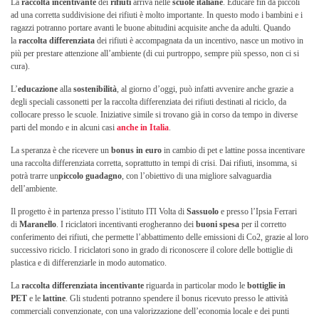
La
raccolta incentivante
dei
rifiuti
arriva nelle
scuole italiane
. Educare fin da piccoli
ad una corretta suddivisione dei rifiuti è molto importante. In questo modo i bambini e i
ragazzi potranno portare avanti le buone abitudini acquisite anche da adulti. Quando
la
raccolta differenziata
dei rifiuti è accompagnata da un incentivo, nasce un motivo in
più per prestare attenzione all’ambiente (di cui purtroppo, sempre più spesso, non ci si
cura).
L’
educazione
alla
sostenibilità
, al giorno d’oggi, può infatti avvenire anche grazie a
degli speciali cassonetti per la raccolta differenziata dei rifiuti destinati al riciclo, da
collocare presso le scuole. Iniziative simile si trovano già in corso da tempo in diverse
parti del mondo e in alcuni casi
anche in Italia
.
La speranza è che ricevere un
bonus in euro
in cambio di pet e lattine possa incentivare
una raccolta differenziata corretta, soprattutto in tempi di crisi. Dai rifiuti, insomma, si
potrà trarre un
piccolo guadagno
, con l’obiettivo di una migliore salvaguardia
dell’ambiente.
Il progetto è in partenza presso l’istituto ITI Volta di
Sassuolo
e presso l’Ipsia Ferrari
di
Maranello
. I riciclatori incentivanti erogheranno dei
buoni spesa
per il corretto
conferimento dei rifiuti, che permette l’abbattimento delle emissioni di Co2, grazie al loro
successivo riciclo. I riciclatori sono in grado di riconoscere il colore delle bottiglie di
plastica e di differenziarle in modo automatico.
La
raccolta differenziata incentivante
riguarda in particolar modo le
bottiglie in
PET
e le
lattine
. Gli studenti potranno spendere il bonus ricevuto presso le attività
commerciali convenzionate, con una valorizzazione dell’economia locale e dei punti