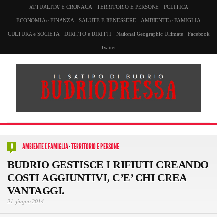
ATTUALITA’ E CRONACA
TERRITORIO E PERSONE
POLITICA
ECONOMIA e FINANZA
SALUTE E BENESSERE
AMBIENTE e FAMIGLIA
CULTURA e SOCIETA
DIRITTO e DIRITTI
National Geographic Ultimate
Facebook
Twitter
AMBIENTE E FAMIGLIA
·
TERRITORIO E PERSONE
0
BUDRIO GESTISCE I RIFIUTI CREANDO
COSTI AGGIUNTIVI, C’E’ CHI CREA
VANTAGGI.
21 giugno 2014