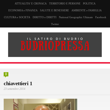
ATTUALITA’ E CRONACA
TERRITORIO E PERSONE
POLITICA
ECONOMIA e FINANZA
SALUTE E BENESSERE
AMBIENTE e FAMIGLIA
CULTURA e SOCIETA
DIRITTO e DIRITTI
National Geographic Ultimate
Facebook
Twitter
0
chiavettieri 1
23 settembre 2014