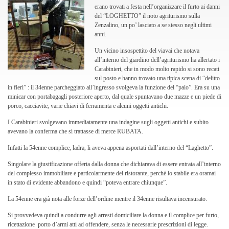
erano trovati a festa nell’organizzare il furto ai danni
del “LOGHETTO” il noto agriturismo sulla
Zenzalino, un po’ lasciato a se stesso negli ultimi
anni.
Un vicino insospettito del viavai che notava
all’interno del giardino dell’agriturismo ha allertato i
Carabinieri, che in modo molto rapido si sono recati
sul posto e hanno trovato una tipica scena di “delitto
in fieri” : il 34enne parcheggiato all’ingresso svolgeva la funzione del “palo”. Era su una
minicar con portabagagli posteriore aperto, dal quale spuntavano due mazze e un piede di
porco, cacciavite, varie chiavi di ferramenta e alcuni oggetti antichi.
I Carabinieri svolgevano immediatamente una indagine sugli oggetti antichi e subito
avevano la conferma che si trattasse di merce RUBATA.
Infatti la 54enne complice, ladra, li aveva appena asportati dall’interno del “Laghetto”.
Singolare la giustificazione offerta dalla donna che dichiarava di essere entrata all’interno
del complesso immobiliare e particolarmente del ristorante, perché lo stabile era oramai
in stato di evidente abbandono e quindi “poteva entrare chiunque”.
La 54enne era già nota alle forze dell’ordine mentre il 34enne risultava incensurato.
Si provvedeva quindi a condurre agli arresti domiciliare la donna e il complice per furto,
ricettazione porto d’armi atti ad offendere, senza le necessarie prescrizioni di legge.