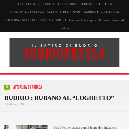
ATTUALITA’ E CRONACA
TERRITORIO E PERSONE
POLITICA
ECONOMIA e FINANZA
SALUTE E BENESSERE
AMBIENTE e FAMIGLIA
CULTURA e SOCIETA
DIRITTO e DIRITTI
National Geographic Ultimate
Facebook
Twitter
ATTUALITA' E CRONACA
0
BUDRIO : RUBANO AL “LOGHETTO”
1 febbraio 2016
Una 54enne italiana e un 34enne dominicano si