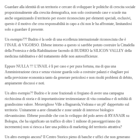
Guardare alla identità di un territorio e cercare di sviluppare le politiche di crescita sociale
proporzionalmente alla crescita demografica, non solo costruendo case e scuole ma
anche organizzando il territorio per essere riconosciuto per elementi speciali, esclusivi,
questo è il motivo che crea responsabilità in capo a chi non le ha affrontate, limitandosi
solo a guardare il presente.
Un esempio??? Budrio è la sede di una eccellenza internazionale riconosciuta che è
l’INAIL di VIGORSO. Ebbene intorno a questo si sarebbe potuto costruire la Cittadella
della Protesica e della Riabilitazione facendo di BUDRIO la SILICON VALLEY della
medicina riabilitativa e del trattamento delle non autosufficienze.
Eppure NULLA !!! L’INAIL è lì per caso e per pura fortuna, ma di qua una
Amministrazione cieca e senza visione guarda solo a costruire palazzi e sbagliare poi
nella previsione economica tanto da generare pericolosi e non risolti problemi di debito,
ampiamente discussi e noti.
Un altro esempio?? Budrio e le zone frazionali si fregiano di avere una campagna
ricchissima di storia e di importantissime testimonianze di vita contadina e di nobiltà di
grandissimo valore. Meravigliose Ville a Bagnarola,Vedrana e un p0′ dappertutto sul
territorio. Unitamente a aree climatiche e zone umide di interesse biologico
rilevantissimo. Ebbene possibile che con lo sviluppo del polo aereo di RYANAIR su
Bologna, che ha significato un traffico di oltre 1 milione di passeggeri/anno (in
incremento) non si riesca a fare una politica di marketing del territorio attrattiva?
Un altro esempio ancora? Il Centro Storico pieno di banche e uffici che non generano