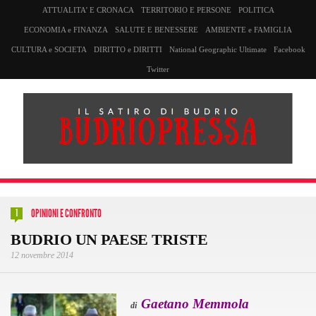
ATTUALITA’ E CRONACA
TERRITORIO E PERSONE
POLITICA
ECONOMIA e FINANZA
SALUTE E BENESSERE
AMBIENTE e FAMIGLIA
CULTURA e SOCIETA
DIRITTO e DIRITTI
National Geographic Ultimate
Facebook
Twitter
OPINIONI E CONFRONTO
1
BUDRIO UN PAESE TRISTE
12 novembre 2014
Gaetano Memmola
di