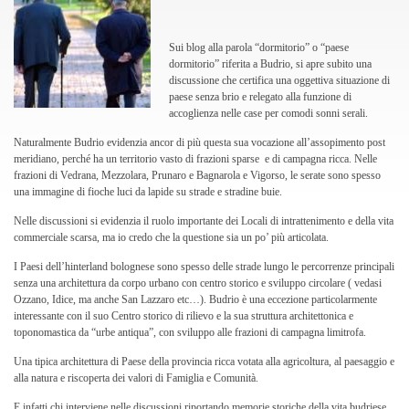
Sui blog alla parola “dormitorio” o “paese
dormitorio” riferita a Budrio, si apre subito una
discussione che certifica una oggettiva situazione di
paese senza brio e relegato alla funzione di
accoglienza nelle case per comodi sonni serali.
Naturalmente Budrio evidenzia ancor di più questa sua vocazione all’assopimento post
meridiano, perché ha un territorio vasto di frazioni sparse e di campagna ricca. Nelle
frazioni di Vedrana, Mezzolara, Prunaro e Bagnarola e Vigorso, le serate sono spesso
una immagine di fioche luci da lapide su strade e stradine buie.
Nelle discussioni si evidenzia il ruolo importante dei Locali di intrattenimento e della vita
commerciale scarsa, ma io credo che la questione sia un po’ più articolata.
I Paesi dell’hinterland bolognese sono spesso delle strade lungo le percorrenze principali
senza una architettura da corpo urbano con centro storico e sviluppo circolare ( vedasi
Ozzano, Idice, ma anche San Lazzaro etc…). Budrio è una eccezione particolarmente
interessante con il suo Centro storico di rilievo e la sua struttura architettonica e
toponomastica da “urbe antiqua”, con sviluppo alle frazioni di campagna limitrofa.
Una tipica architettura di Paese della provincia ricca votata alla agricoltura, al paesaggio e
alla natura e riscoperta dei valori di Famiglia e Comunità.
E infatti chi interviene nelle discussioni riportando memorie storiche della vita budriese