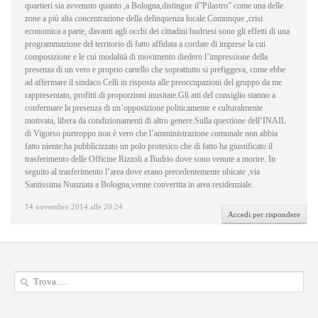
quartieri sia avvenuto quanto ,a Bologna,distingue il”Pilastro” come una delle
zone a più alta concentrazione della delinquenza locale.Comunque ,crisi
economica a parte, davanti agli occhi dei cittadini budriesi sono gli effetti di una
programmazione del territorio di fatto affidata a cordate di imprese la cui
composizione e le cui modalità di movimento diedero l’impressione della
presenza di un vero e proprio cartello che soprattutto si prefiggeva, come ebbe
ad affermare il sindaco Celli in risposta alle preoccupazioni del gruppo da me
rappresentato, profitti di proporzioni inusitate.Gli atti del consiglio stanno a
confermare la presenza di un’opposizione politicamente e culturalmente
motivata, libera da condizionamenti di altro genere.Sulla questione dell’INAIL
di Vigorso purtroppo non è vero che l’amministrazione comunale non abbia
fatto niente:ha pubblicizzato un polo protesico che di fatto ha giustificato il
trasferimento delle Officine Rizzoli a Budrio dove sono venute a morire. In
seguito al trasferimento l’area dove erano precedentemente ubicate ,via
Santissima Nunziata a Bologna,venne convertita in area residenziale.
14 novembre 2014 alle 20:24
Accedi per rispondere