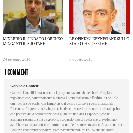
MINERBIO IL SINDACO LORENZO
LE OPINIONI KEYNESIANE SULLO
MINGANTI IL SUO FARE
STATO CHE OPPRIME
24 gennaio 2014
6 agosto 2013
1 COMMENT
Gabriele Cantelli
Gabriele Cantelli Lo strumento di programmazione del territorio è il piano
regolatore che, contrariamente a quanto è stato realizzato a Budrio, e non solo
qui., per le sue scelte, che hanno visto il centro storico e i centri frazionali,
“decentrati”rispetto allo sviluppo urbanistico.Forte fu lo scontro culturale prima
che politico della opposizione della quale fui uno degli esponenti,con le
amministrazioni di sinistra ,proprio su questo tipo di scelta che prevedemmo
avrebbe creato quartieri dormitorio e acuito le distanze sociali confinando in essi
l’edilizia economica popolare. Fortunatamente non mi risulta che nei nostri