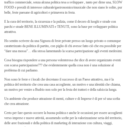
traffico commerciale, senza alcuna politica tesa a sviluppare , tanto per dirne una, SLOW
FOOD e presidi di interesse culturale/gastronomico/musicale che non siano le solite, pur
belle, feste paesane di agricoltori e primavera in festa.
E la cura del territorio, la sicurezza e la pulizia, come il decoro di luoghi e strade con
parchi e strade BENE ILLUMINATI e TENUTI, sono la base per sviluppare politica
attrattiva.
Ho sentito scrivere da una Signora di feste private presso un luogo privato o comunque
caratterizzato da politica di partito, con piglio di chi avesse fatto ciò che era possibile per
“dare una mossa”… ella stessa lamentando la scarsa partecipazione agli eventi medesimi.
Cosa bisogna rispondere a una persona volenterosa che dice di avere organizzato eventi
con scarsa partecipazione??? che evidentemente quella cosa non è una soluzione al
problema di cui parliamo.
Non sono le feste e i locali che decretano il successo di un Paese attrattivo, ma è la
politica del territorio che crea una casa accogliente, un motivo e una identità che chiama,
un motivo per venire a Budrio non solo per la festa dei trattori e della salsiccia lunga.
Un ambiente che produce attrazione di menti, culture e di Imprese è di per sé una scelta
che crea attrazione.
Certo per fare questo occorre la buona politica e anche le occasioni per essere accoglienti
verso imprese e nuove attività, assumendo scelte per la valorizzazione seria del territorio,
delle aree frazionali e della politica di marketing di interazione con cultura, viaggi,