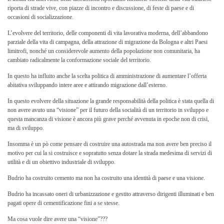
riporta di strade vive, con piazze di incontro e discussione, di feste di paese e di
occasioni di socializzazione.
L’evolvere del territorio, delle componenti di vita lavorativa moderna, dell’abbandono
parziale della vita di campagna, della attrazione di migrazione da Bologna e altri Paesi
limitrofi, nonché un considerevole aumento della popolazione non comunitaria, ha
cambiato radicalmente la conformazione sociale del territorio.
In questo ha influito anche la scelta politica di amministrazione di aumentare l’offerta
abitativa sviluppando intere aree e attirando migrazione dall’esterno.
In questo evolvere della situazione la grande responsabilità della politica è stata quella di
non avere avuto una “visione” per il futuro della socialità di un territorio in sviluppo e
questa mancanza di visione è ancora più grave perché avvenuta in epoche non di crisi,
ma di sviluppo.
Insomma è un pò come pensare di costruire una autostrada ma non avere ben preciso il
motivo per cui la si costruisce e sopratutto senza dotare la strada medesima di servizi di
utilità e di un obiettivo industriale di sviluppo.
Budrio ha costruito cemento ma non ha costruito una identità di paese e una visione.
Budrio ha incassato oneri di urbanizzazione e gestito attraverso dirigenti illuminati e ben
pagati opere di cementificazione fini a se stesse.
Ma cosa vuole dire avere una “visione”???