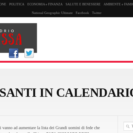
SONE
POLITICA
ECONOMIA e FINANZA
SALUTE E BENESSERE
AMBIENTE e FAMI
National Geographic Ultimate
Facebook
Twitter
SANTI IN CALENDARI
 vanno ad aumentare la lista dei Grandi uomini di fede che