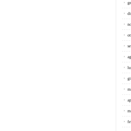
g
d
n
ot
s
a
lu
g
m
ap
m
f