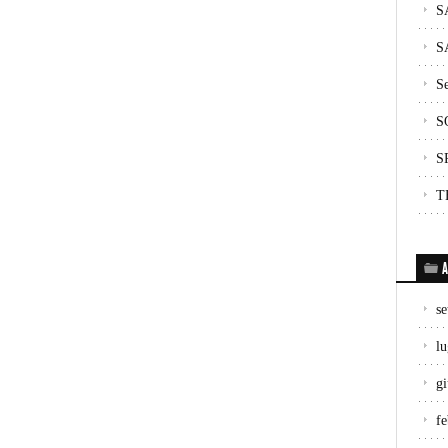
S
S
Se
S
S
T
A
s
lu
g
f