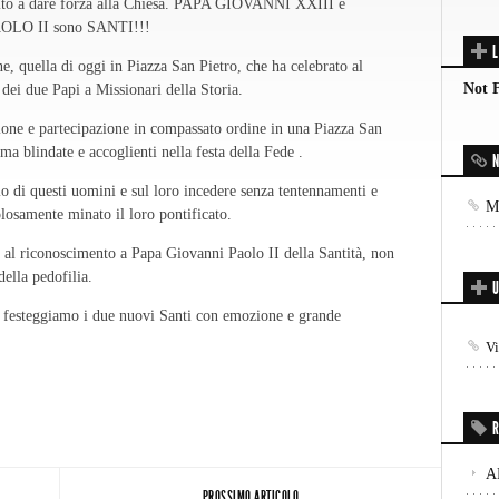
ito a dare forza alla Chiesa. PAPA GIOVANNI XXIII e
LO II sono SANTI!!!
L
e, quella di oggi in Piazza San Pietro, che ha celebrato al
Not 
dei due Papi a Missionari della Storia.
ne e partecipazione in compassato ordine in una Piazza San
ma blindate e accoglienti nella festa della Fede .
N
o di questi uomini e sul loro incedere senza tentennamenti e
Mo
olosamente minato il loro pontificato.
a al riconoscimento a Papa Giovanni Paolo II della Santità, non
della pedofilia.
U
 e festeggiamo i due nuovi Santi con emozione e grande
V
R
A
PROSSIMO ARTICOLO