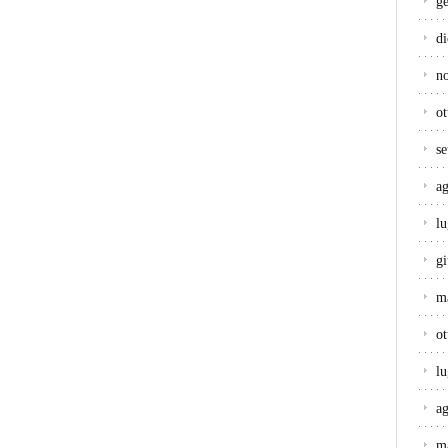
g
d
n
ot
s
a
lu
g
m
ot
lu
a
m