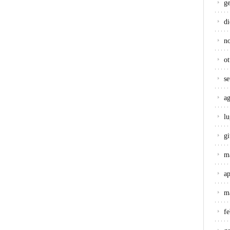
g
d
n
ot
s
a
lu
g
m
ap
m
f