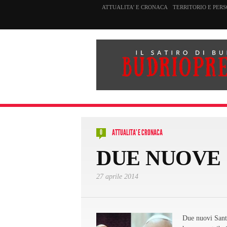
ATTUALITA’ E CRONACA
TERRITORIO E PER
ATTUALITA' E CRONACA
0
DUE NUOVE 
27 aprile 2014
Due nuovi Santi