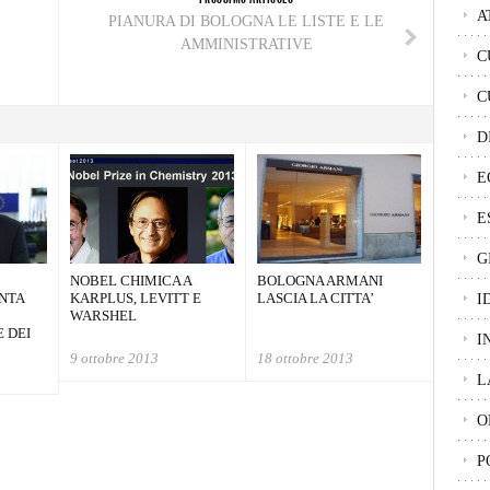
A
PIANURA DI BOLOGNA LE LISTE E LE
AMMINISTRATIVE
C
C
D
E
E
G
NOBEL CHIMICA A
BOLOGNA ARMANI
UNTA
KARPLUS, LEVITT E
LASCIA LA CITTA’
I
WARSHEL
 DEI
I
9 ottobre 2013
18 ottobre 2013
L
O
P