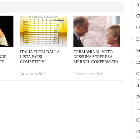
A
C
C
D
E
ITALIA FUORI DALLA
GERMANIA AL VOTO
NDE
LISTA PAESI
NESSUNA SORPRESA
TE
COMPETITIVI
MERKEL CONFERMATA
E
24 agosto 2013
23 settembre 2013
G
I
I
L
O
P