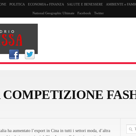
SONE
POLITICA
ECONOMIA e FINANZA
SALUTE E BENESSERE
AMBIENTE e FAMI
National Geographic Ultimate
Facebook
Twitter
A COMPETIZIONE FAS
alia ha aumentato l’export in Cina in tutti i settori moda, d’altra