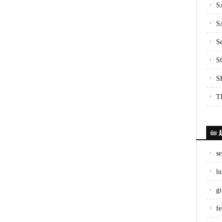
S
S
Se
S
S
T
A
s
lu
g
f