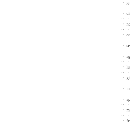
g
d
n
ot
s
a
lu
g
m
ap
m
f