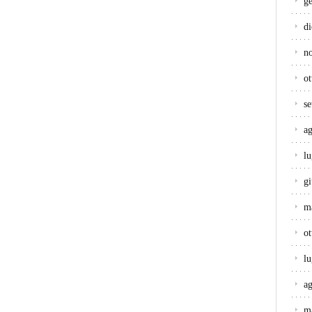
g
d
n
ot
s
a
lu
g
m
ot
lu
a
m