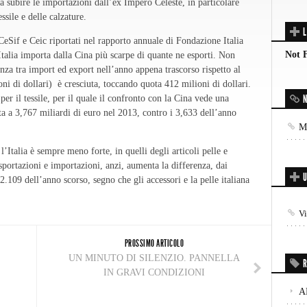
a subire le importazioni dall’ex Impero Celeste, in particolare
essile e delle calzature.
L
CeSif e Ceic riportati nel rapporto annuale di Fondazione Italia
Not 
’Italia importa dalla Cina più scarpe di quante ne esporti. Non
enza tra import ed export nell’anno appena trascorso rispetto al
ni di dollari) è cresciuta, toccando quota 412 milioni di dollari.
N
per il tessile, per il quale il confronto con la Cina vede una
ta a 3,767 miliardi di euro nel 2013, contro i 3,633 dell’anno
Mo
 l’Italia è sempre meno forte, in quelli degli articoli pelle e
sportazioni e importazioni, anzi, aumenta la differenza, dai
U
2.109 dell’anno scorso, segno che gli accessori e la pelle italiana
V
PROSSIMO ARTICOLO
UN MINUTO DI SILENZIO. PANNELLA
R
IN GRAVI CONDIZIONI
A