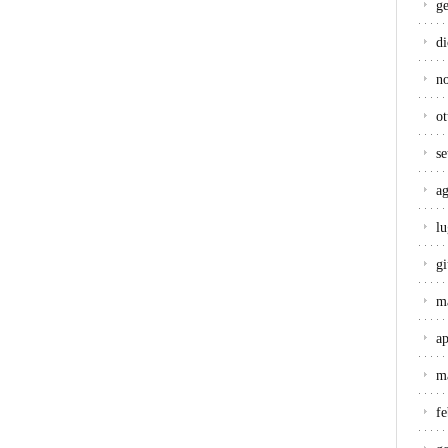
g
d
n
ot
s
a
lu
g
m
ap
m
f