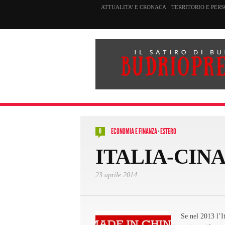
ATTUALITA’ E CRONACA
TERRITORIO E PER
ECONOMIA E FINANZA
·
ESTERO
0
ITALIA-CIN
23 aprile 2014
Se nel 2013 l’It