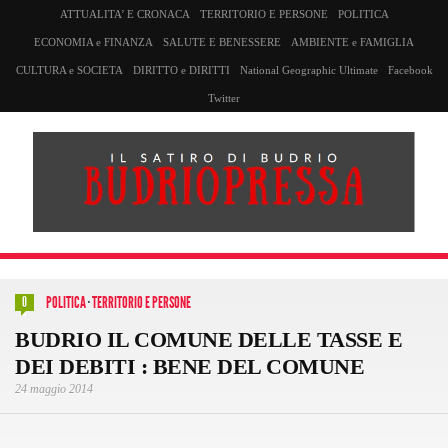
ATTUALITA’ E CRONACA
TERRITORIO E PERSONE
POLITICA
ECONOMIA e FINANZA
SALUTE E BENESSERE
AMBIENTE e FAMIGLIA
CULTURA e SOCIETA
DIRITTO e DIRITTI
National Geographic Ultimate
Facebook
Twitter
POLITICA
·
TERRITORIO E PERSONE
0
BUDRIO IL COMUNE DELLE TASSE E
DEI DEBITI : BENE DEL COMUNE
24 maggio 2014