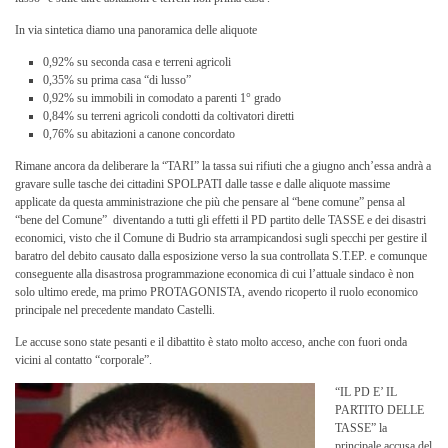
In via sintetica diamo una panoramica delle aliquote
0,92% su seconda casa e terreni agricoli
0,35% su prima casa “di lusso”
0,92% su immobili in comodato a parenti 1° grado
0,84% su terreni agricoli condotti da coltivatori diretti
0,76% su abitazioni a canone concordato
Rimane ancora da deliberare la “TARI” la tassa sui rifiuti che a giugno anch’essa andrà a
gravare sulle tasche dei cittadini SPOLPATI dalle tasse e dalle aliquote massime
applicate da questa amministrazione che più che pensare al “bene comune” pensa al
“bene del Comune” diventando a tutti gli effetti il PD partito delle TASSE e dei disastri
economici, visto che il Comune di Budrio sta arrampicandosi sugli specchi per gestire il
baratro del debito causato dalla esposizione verso la sua controllata S.T.EP. e comunque
conseguente alla disastrosa programmazione economica di cui l’attuale sindaco è non
solo ultimo erede, ma primo PROTAGONISTA, avendo ricoperto il ruolo economico
principale nel precedente mandato Castelli.
Le accuse sono state pesanti e il dibattito è stato molto acceso, anche con fuori onda
vicini al contatto “corporale”.
“IL PD E’ IL
PARTITO DELLE
TASSE” la
principale accusa del