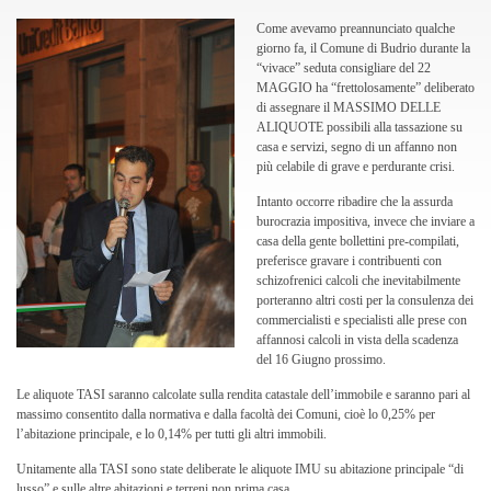
Come avevamo preannunciato qualche
giorno fa, il Comune di Budrio durante la
“vivace” seduta consigliare del 22
MAGGIO ha “frettolosamente” deliberato
di assegnare il MASSIMO DELLE
ALIQUOTE possibili alla tassazione su
casa e servizi, segno di un affanno non
più celabile di grave e perdurante crisi.
Intanto occorre ribadire che la assurda
burocrazia impositiva, invece che inviare a
casa della gente bollettini pre-compilati,
preferisce gravare i contribuenti con
schizofrenici calcoli che inevitabilmente
porteranno altri costi per la consulenza dei
commercialisti e specialisti alle prese con
affannosi calcoli in vista della scadenza
del 16 Giugno prossimo.
Le aliquote TASI saranno calcolate sulla rendita catastale dell’immobile e saranno pari al
massimo consentito dalla normativa e dalla facoltà dei Comuni, cioè lo 0,25% per
l’abitazione principale, e lo 0,14% per tutti gli altri immobili.
Unitamente alla TASI sono state deliberate le aliquote IMU su abitazione principale “di
lusso” e sulle altre abitazioni e terreni non prima casa .