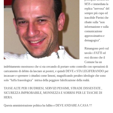
M5S e immediata la
replica “nervosa” del
sempre più cupo ed
irascibile Pierini che
ribatte sulla “non
informazione e sulla
comunicazione
approssimativa e
demagogica”.
Rimangono però sul
tavolo i FATTI ed
essi dicono che il
Comune ha un
indebitamento mostruoso che si sta cercando di portare sotto controllo con operazioni di
caricamento di debito da lasciare ai posteri, e quindi DEVE e STA LEGIFERANDO per
incassare e spremere i cittadini come limoni, magnificando peraltro ideologie che sono
solo “fuffa fraseologica” intrisa della peggiore falsificazione della realtà.
TASSE ALTE PER I BUDRIESI, SERVIZI PESSIMI, STRADE DISSESTATE ,
SICUREZZA IMPROBABILE, MONNEZZA E SORRISI PER LE TASCHE DI
HERA.
Questa amministrazione politica ha fallito e DEVE ANDARE A CASA !!!