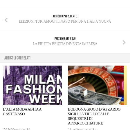
ARTICOLO PRECEDENTE
ELEZIONI TURIAMOCI IL NASO PER UNA ITALIA NUOVA
PROSSIMO ARTICOLO
LA FRUTTA BRUTTA DIVENTA IMPRESA
ARTICOLI CORRELATI
L’ALTA MODA ABITA A
BOLOGNA GIOCO D’AZZARDO
CASTENASO
SIGILLI A TRE LOCALI E
SEQUESTRI DI
APPARECCHIATURE
24 febbraio 2014
11 settembre 2013