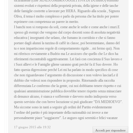
sicuramente (cioè SENZA OMBRA OGGETTIVA DI DUBBIO) esistono
sistemi evoluti e rispettosi della proprietà privata, della igiene e delle tasche
delle famiglie costrette a lavorare per HERA. Riguardo alla scuola , Signora
Oliva, il tema è molto complesso e parlo da persona che ha titolo per potere
esprimere con competenza un parere in merito.
I banchi non si rompono da soli, come anche le sedie e come anche i muri.E
spesso gli esempi che vengono dal corpo docenti sono di assoluta negatività
educativa ( insegnanti che urlano, che fumano in corridoio e che si fanno
portare dagli alunni la tazzina di caffè in classe, poi bestemmiano, danno del
tu e non impartiscono regole di comportamento rigide…mi fermo qui). Non
mi riferisco ovviamente a Budrio ma Le assicuro che quello che Le dico ha
riferimenti riscontrabili oggettivamente. Lei farà con coscienza il Suo lavoro e
i Suoi allievi e le Famiglie gliene saranno grati perché fa il Suo dovere. Ho
fatto questa digressione perché Lei mi ha parlato in modo specifico di cose
che non riguardavano l’argomento di discussione e non volevo lasciarLe il
dubbio che volessi non rispondere in proposito. Ritornando alla raccolta
differenziata Le confermo che la gente, cui noi dobbiamo tenere rispetto e cui
qualsiasi amministrazione pubblica dovrebbe tenere rispetto senza minacciare
di denunce alcuno, è stanca e sofferente e davvero molto indisposta verso
questo servizio che con breve locuzione si può giudicare “DA MEDIOEVO”.
Ma siccome sono in tanti a seguire gli ordini del Partito evidentemente
l’ordine del partito è più importante della razionalità cui invece a me
personalmente piace “soggiacere”. Le auguro ogni serenità e felici vacanze
17 giugno 2015 alle 19:32
Accedi per rispondere