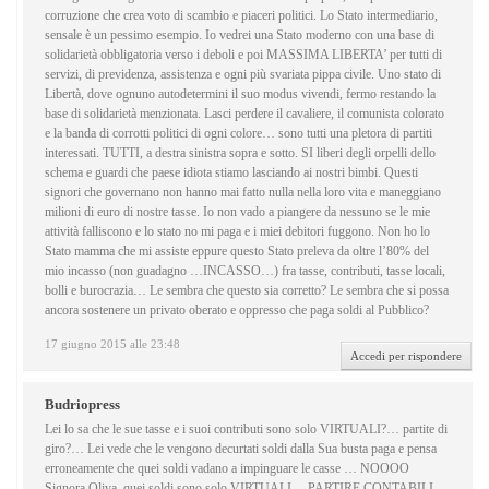
corruzione che crea voto di scambio e piaceri politici. Lo Stato intermediario,
sensale è un pessimo esempio. Io vedrei una Stato moderno con una base di
solidarietà obbligatoria verso i deboli e poi MASSIMA LIBERTA’ per tutti di
servizi, di previdenza, assistenza e ogni più svariata pippa civile. Uno stato di
Libertà, dove ognuno autodetermini il suo modus vivendi, fermo restando la
base di solidarietà menzionata. Lasci perdere il cavaliere, il comunista colorato
e la banda di corrotti politici di ogni colore… sono tutti una pletora di partiti
interessati. TUTTI, a destra sinistra sopra e sotto. SI liberi degli orpelli dello
schema e guardi che paese idiota stiamo lasciando ai nostri bimbi. Questi
signori che governano non hanno mai fatto nulla nella loro vita e maneggiano
milioni di euro di nostre tasse. Io non vado a piangere da nessuno se le mie
attività falliscono e lo stato no mi paga e i miei debitori fuggono. Non ho lo
Stato mamma che mi assiste eppure questo Stato preleva da oltre l’80% del
mio incasso (non guadagno …INCASSO…) fra tasse, contributi, tasse locali,
bolli e burocrazia… Le sembra che questo sia corretto? Le sembra che si possa
ancora sostenere un privato oberato e oppresso che paga soldi al Pubblico?
17 giugno 2015 alle 23:48
Accedi per rispondere
Budriopress
Lei lo sa che le sue tasse e i suoi contributi sono solo VIRTUALI?… partite di
giro?… Lei vede che le vengono decurtati soldi dalla Sua busta paga e pensa
erroneamente che quei soldi vadano a impinguare le casse … NOOOO
Signora Oliva, quei soldi sono solo VIRTUALI… PARTIRE CONTABILI