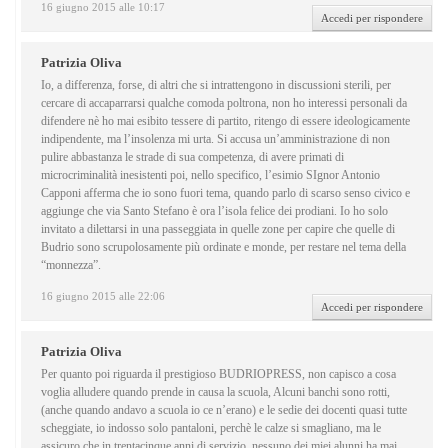
16 giugno 2015 alle 10:17
Accedi per rispondere
Patrizia Oliva
Io, a differenza, forse, di altri che si intrattengono in discussioni sterili, per
cercare di accaparrarsi qualche comoda poltrona, non ho interessi personali da
difendere nè ho mai esibito tessere di partito, ritengo di essere ideologicamente
indipendente, ma l’insolenza mi urta. Si accusa un’amministrazione di non
pulire abbastanza le strade di sua competenza, di avere primati di
microcriminalità inesistenti poi, nello specifico, l’esimio SIgnor Antonio
Capponi afferma che io sono fuori tema, quando parlo di scarso senso civico e
aggiunge che via Santo Stefano è ora l’isola felice dei prodiani. Io ho solo
invitato a dilettarsi in una passeggiata in quelle zone per capire che quelle di
Budrio sono scrupolosamente più ordinate e monde, per restare nel tema della
“monnezza”.
16 giugno 2015 alle 22:06
Accedi per rispondere
Patrizia Oliva
Per quanto poi riguarda il prestigioso BUDRIOPRESS, non capisco a cosa
voglia alludere quando prende in causa la scuola, Alcuni banchi sono rotti,
(anche quando andavo a scuola io ce n’erano) e le sedie dei docenti quasi tutte
scheggiate, io indosso solo pantaloni, perchè le calze si smagliano, ma le
assicuro che in trentacinque anni di servizio, nessuno dei miei alunni ha mai