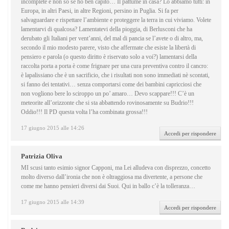
incomplete e non so se ho ben capito… Il pattume in casa? Lo abbiamo tutti: in
Europa, in altri Paesi, in altre Regioni, persino in Puglia. Si fa per
salvaguardare e rispettare l’ambiente e proteggere la terra in cui viviamo. Volete
lamentarvi di qualcosa? Lamentatevi della pioggia, di Berlusconi che ha
derubato gli Italiani per vent’anni, del mal di pancia se l’avete o di altro, ma,
secondo il mio modesto parere, visto che affermate che esiste la libertà di
pensiero e parola (o questo diritto è riservato solo a voi?) lamentarsi della
raccolta porta a porta è come frignare per una cura preventiva contro il cancro:
è lapalissiano che è un sacrificio, che i risultati non sono immediati nè scontati,
si fanno dei tentativi… senza comportarsi come dei bambini capricciosi che
non vogliono bere lo sciroppo un po’ amaro… Devo scappare!!! C’è un
meteorite all’orizzonte che si sta abbattendo rovinosamente su Budrio!!!
Oddio!!! Il PD questa volta l’ha combinata grossa!!!
17 giugno 2015 alle 14:26
Accedi per rispondere
Patrizia Oliva
MI scusi tanto esimio signor Capponi, ma Lei alludeva con disprezzo, concetto
molto diverso dall’ironia che non è oltraggiosa ma divertente, a persone che
come me hanno pensieri diversi dai Suoi. Qui in ballo c’è la tolleranza…
17 giugno 2015 alle 14:39
Accedi per rispondere