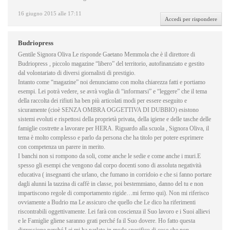
16 giugno 2015 alle 17:11
Accedi per rispondere
Budriopress
Gentile Signora Oliva Le risponde Gaetano Memmola che è il direttore di
Budriopress , piccolo magazine “libero” del territorio, autofinanziato e gestito
dal volontariato di diversi giornalisti di prestigio.
Intanto come “magazine” noi denunciamo con molta chiarezza fatti e portiamo
esempi. Lei potrà vedere, se avrà voglia di “informarsi” e “leggere” che il tema
della raccolta dei rifiuti ha ben più articolati modi per essere eseguito e
sicuramente (cioè SENZA OMBRA OGGETTIVA DI DUBBIO) esistono
sistemi evoluti e rispettosi della proprietà privata, della igiene e delle tasche delle
famiglie costrette a lavorare per HERA. Riguardo alla scuola , Signora Oliva, il
tema è molto complesso e parlo da persona che ha titolo per potere esprimere
con competenza un parere in merito.
I banchi non si rompono da soli, come anche le sedie e come anche i muri.E
spesso gli esempi che vengono dal corpo docenti sono di assoluta negatività
educativa ( insegnanti che urlano, che fumano in corridoio e che si fanno portare
dagli alunni la tazzina di caffè in classe, poi bestemmiano, danno del tu e non
impartiscono regole di comportamento rigide…mi fermo qui). Non mi riferisco
ovviamente a Budrio ma Le assicuro che quello che Le dico ha riferimenti
riscontrabili oggettivamente. Lei farà con coscienza il Suo lavoro e i Suoi allievi
e le Famiglie gliene saranno grati perché fa il Suo dovere. Ho fatto questa