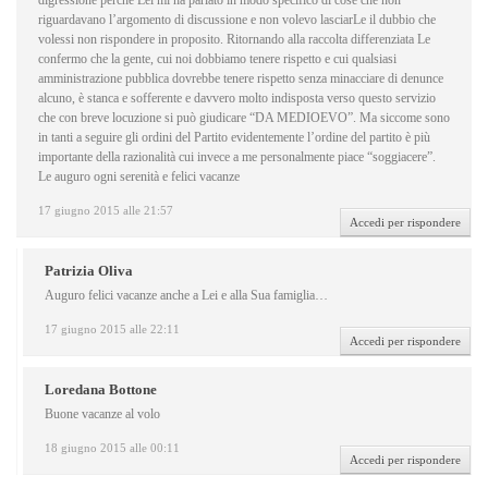
digressione perché Lei mi ha parlato in modo specifico di cose che non
riguardavano l’argomento di discussione e non volevo lasciarLe il dubbio che
volessi non rispondere in proposito. Ritornando alla raccolta differenziata Le
confermo che la gente, cui noi dobbiamo tenere rispetto e cui qualsiasi
amministrazione pubblica dovrebbe tenere rispetto senza minacciare di denunce
alcuno, è stanca e sofferente e davvero molto indisposta verso questo servizio
che con breve locuzione si può giudicare “DA MEDIOEVO”. Ma siccome sono
in tanti a seguire gli ordini del Partito evidentemente l’ordine del partito è più
importante della razionalità cui invece a me personalmente piace “soggiacere”.
Le auguro ogni serenità e felici vacanze
17 giugno 2015 alle 21:57
Accedi per rispondere
Patrizia Oliva
Auguro felici vacanze anche a Lei e alla Sua famiglia…
17 giugno 2015 alle 22:11
Accedi per rispondere
Loredana Bottone
Buone vacanze al volo
18 giugno 2015 alle 00:11
Accedi per rispondere