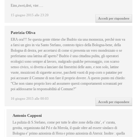
Eins,zwei,drei, vier….
15 giugno 2015 alle 23:20
Accedi per rispondere
Patrizia Oliva
ERA ora!!! Se questa gente ritiene che Budrio sia una monnezza, perchè non va
a farsi un giro in via Santo Stefano, contesto tipico della Bologna-bene, della
Bologna di destra, per accertarsi di come si presenta un vero mondezzaio o se
preferiamo una latrina all’aperto? Budrio è una cittadina pulita, gli operatori
ecologici sono sempre al lavoro, malgrado qualche personaggio, con scarso
senso civico, si diverta a lanciare dai finestrini delle auto, e non solo, lattine
vuote, mozziconi di sigarette accese, pacchetti vuoti di pop-corn o patatine per
poi accusare il Comune di non fare il proprio dovere. A questo punto mi chiedo:
“Che non siano proprio loro ad assumere questi comportamenti screanzati per
poi addossarne la responsabilità al Comune?”
16 giugno 2015 alle 00:03
Accedi per rispondere
Antonio Capponi
La pulizia di S.Stefano, come per tutte le altre zone della citta’, e’ curata,
gestita, organizzata dal Pd e da Merola, il quale oltre ad essere sindaco di
Bologna e’ primo azionista di Hera e primo azionista di Atersir. Inoltre : quella