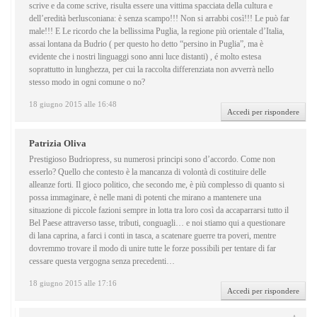
scrive e da come scrive, risulta essere una vittima spacciata della cultura e
dell’eredità berlusconiana: è senza scampo!!! Non si arrabbi così!!! Le può far
male!!! E Le ricordo che la bellissima Puglia, la regione più orientale d’Italia,
assai lontana da Budrio ( per questo ho detto “persino in Puglia”, ma è
evidente che i nostri linguaggi sono anni luce distanti) , é molto estesa
soprattutto in lunghezza, per cui la raccolta differenziata non avverrà nello
stesso modo in ogni comune o no?
18 giugno 2015 alle 16:48
Accedi per rispondere
Patrizia Oliva
Prestigioso Budriopress, su numerosi principi sono d’accordo. Come non
esserlo? Quello che contesto è la mancanza di volontà di costituire delle
alleanze forti. Il gioco politico, che secondo me, è più complesso di quanto si
possa immaginare, è nelle mani di potenti che mirano a mantenere una
situazione di piccole fazioni sempre in lotta tra loro così da accaparrarsi tutto il
Bel Paese attraverso tasse, tributi, conguagli… e noi stiamo qui a questionare
di lana caprina, a farci i conti in tasca, a scatenare guerre tra poveri, mentre
dovremmo trovare il modo di unire tutte le forze possibili per tentare di far
cessare questa vergogna senza precedenti…
18 giugno 2015 alle 17:16
Accedi per rispondere