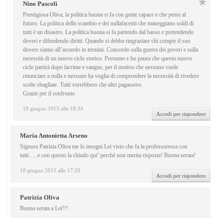
Nino Pascoli
Prestigiosa Oliva, la politica buona si fa con gente capace e che pensi al
futuro. La politica dello scambio e dei nullafacenti che maneggiano soldi di
tutti è un disastro. La politica buona si fa partendo dal basso e pretendendo
doveri e difendendo diritti. Quando si debba ringraziare chi compie il suo
dovere siamo all’assurdo in termini. Concordo sulla guerra dei poveri e sulla
necessità di un nuovo ciclo storico. Presumo e ho paura che questo nuovo
ciclo partirà dopo lacrime e sangue, per il motivo che nessuno vuole
rinunciare a nulla e nessuno ha voglia di comprendere la necessità di rivedere
scelte sbagliate. Tutti vorrebbero che altri pagassero.
Grazie per il confronto
18 giugno 2015 alle 18:34
Accedi per rispondere
Maria Antonietta Arseno
Signora Patrizia Oliva me lo insegni Lei visto che fa la professoressa con
tutti…..e con questo la chiudo qui’ perché non merita risposta! Buona serata!
18 giugno 2015 alle 17:29
Accedi per rispondere
Patrizia Oliva
Buona serata a Lei!!!