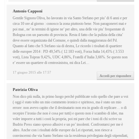
Antonio Capponi
Gentile Signora Oliva, ho lavorato in via Santo Stefano per piu’ di 6 anni e per
circa 10 ore al giorno : conosco la zona piuttosto bene. Non paragonerei mai e
poi mai , ne’ in termini di igiene ne’ per altro, una delle vie piu’ frequentate di
Bologna con un paesotto di provincia. Resta il fatto che la pulizia della citta’
deve essere organizzata dal Comune, e quindi dalla maggioranza del Pd.
Quanto al fatto che S.Stefano sia di destra, Le ricordo i risultati di quartiere
delle europee 2014 : PD 49,54% ( 12.183 voti), Forza Italia 14,45% ( 3.553
voti), Lista Tsipras 9,42%, UDC 4,86%, Fratelli d’Italia 3,66%. Se questo non
e’ essere un quartiere di centrosinistra, mi dica Lei…
17 giugno 2015 alle 17:57
Accedi per rispondere
Patrizia Oliva
Non dico più nulla, in primo luogo perchè pubblicate solo quello che pare a voi
( oggi è stato tolto un mio commento ironico e spiritoso, ma è stato un mio
errore: non avevo capito che il destinatario non era in grado di replicare… o di
recepire l’ironia che non è cosa per tutti) e questo non è scambio di idee, ma
voler imporre a tutti i costi la propria, poi mi pare che i toni di chi scrive su
Budrio Press siano spesso allusivi e un po’ insolenti. Confrontarsi per me è
altro. Anche con i risultati delle europee da Lei riportati, non riesce a
convincermi che via Santo Stefano sia la residenza privilegiata degli stipendiati,