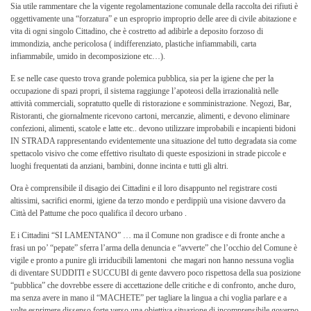
Sia utile rammentare che la vigente regolamentazione comunale della raccolta dei rifiuti è
oggettivamente una “forzatura” e un esproprio improprio delle aree di civile abitazione e
vita di ogni singolo Cittadino, che è costretto ad adibirle a deposito forzoso di
immondizia, anche pericolosa ( indifferenziato, plastiche infiammabili, carta
infiammabile, umido in decomposizione etc…).
E se nelle case questo trova grande polemica pubblica, sia per la igiene che per la
occupazione di spazi propri, il sistema raggiunge l’apoteosi della irrazionalità nelle
attività commerciali, sopratutto quelle di ristorazione e somministrazione. Negozi, Bar,
Ristoranti, che giornalmente ricevono cartoni, mercanzie, alimenti, e devono eliminare
confezioni, alimenti, scatole e latte etc.. devono utilizzare improbabili e incapienti bidoni
IN STRADA rappresentando evidentemente una situazione del tutto degradata sia come
spettacolo visivo che come effettivo risultato di queste esposizioni in strade piccole e
luoghi frequentati da anziani, bambini, donne incinta e tutti gli altri.
Ora è comprensibile il disagio dei Cittadini e il loro disappunto nel registrare costi
altissimi, sacrifici enormi, igiene da terzo mondo e perdippiù una visione davvero da
Città del Pattume che poco qualifica il decoro urbano .
E i Cittadini “SI LAMENTANO” … ma il Comune non gradisce e di fronte anche a
frasi un po’ “pepate” sferra l’arma della denuncia e “avverte” che l’occhio del Comune è
vigile e pronto a punire gli irriducibili lamentoni che magari non hanno nessuna voglia
di diventare SUDDITI e SUCCUBI di gente davvero poco rispettosa della sua posizione
“pubblica” che dovrebbe essere di accettazione delle critiche e di confronto, anche duro,
ma senza avere in mano il “MACHETE” per tagliare la lingua a chi voglia parlare e a
volte esprimere dissenso forte verso una obiettiva situazione di incomprensibile governo