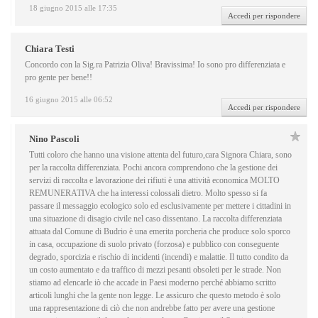
18 giugno 2015 alle 17:35
Accedi per rispondere
Chiara Testi
Concordo con la Sig.ra Patrizia Oliva! Bravissima! Io sono pro differenziata e
pro gente per bene!!
16 giugno 2015 alle 06:52
Accedi per rispondere
Nino Pascoli
Tutti coloro che hanno una visione attenta del futuro,cara Signora Chiara, sono
per la raccolta differenziata. Pochi ancora comprendono che la gestione dei
servizi di raccolta e lavorazione dei rifiuti è una attività economica MOLTO
REMUNERATIVA che ha interessi colossali dietro. Molto spesso si fa
passare il messaggio ecologico solo ed esclusivamente per mettere i cittadini in
una situazione di disagio civile nel caso dissentano. La raccolta differenziata
attuata dal Comune di Budrio è una emerita porcheria che produce solo sporco
in casa, occupazione di suolo privato (forzosa) e pubblico con conseguente
degrado, sporcizia e rischio di incidenti (incendi) e malattie. Il tutto condito da
un costo aumentato e da traffico di mezzi pesanti obsoleti per le strade. Non
stiamo ad elencarle iò che accade in Paesi moderno perché abbiamo scritto
articoli lunghi che la gente non legge. Le assicuro che questo metodo è solo
una rappresentazione di ciò che non andrebbe fatto per avere una gestione