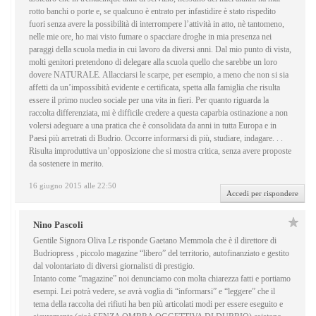
rotto banchi o porte e, se qualcuno è entrato per infastidire è stato rispedito
fuori senza avere la possibilità di interrompere l’attività in atto, nè tantomeno,
nelle mie ore, ho mai visto fumare o spacciare droghe in mia presenza nei
paraggi della scuola media in cui lavoro da diversi anni. Dal mio punto di vista,
molti genitori pretendono di delegare alla scuola quello che sarebbe un loro
dovere NATURALE. Allacciarsi le scarpe, per esempio, a meno che non si sia
affetti da un’impossibità evidente e certificata, spetta alla famiglia che risulta
essere il primo nucleo sociale per una vita in fieri. Per quanto riguarda la
raccolta differenziata, mi è difficile credere a questa caparbia ostinazione a non
volersi adeguare a una pratica che è consolidata da anni in tutta Europa e in
Paesi più arretrati di Budrio. Occorre informarsi di più, studiare, indagare. . .
Risulta improduttiva un’opposizione che si mostra critica, senza avere proposte
da sostenere in merito.
16 giugno 2015 alle 22:50
Accedi per rispondere
Nino Pascoli
Gentile Signora Oliva Le risponde Gaetano Memmola che è il direttore di
Budriopress , piccolo magazine “libero” del territorio, autofinanziato e gestito
dal volontariato di diversi giornalisti di prestigio.
Intanto come “magazine” noi denunciamo con molta chiarezza fatti e portiamo
esempi. Lei potrà vedere, se avrà voglia di “informarsi” e “leggere” che il
tema della raccolta dei rifiuti ha ben più articolati modi per essere eseguito e