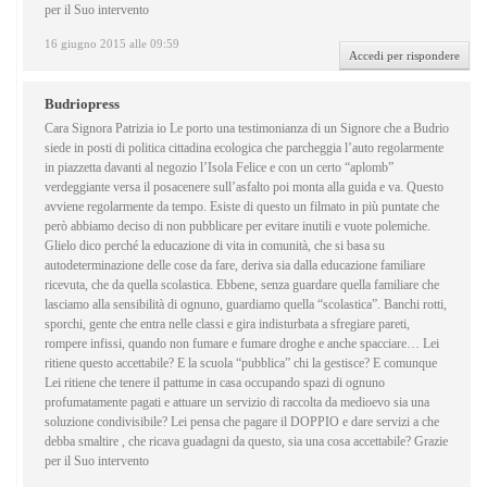
per il Suo intervento
16 giugno 2015 alle 09:59
Accedi per rispondere
Budriopress
Cara Signora Patrizia io Le porto una testimonianza di un Signore che a Budrio
siede in posti di politica cittadina ecologica che parcheggia l’auto regolarmente
in piazzetta davanti al negozio l’Isola Felice e con un certo “aplomb”
verdeggiante versa il posacenere sull’asfalto poi monta alla guida e va. Questo
avviene regolarmente da tempo. Esiste di questo un filmato in più puntate che
però abbiamo deciso di non pubblicare per evitare inutili e vuote polemiche.
Glielo dico perché la educazione di vita in comunità, che si basa su
autodeterminazione delle cose da fare, deriva sia dalla educazione familiare
ricevuta, che da quella scolastica. Ebbene, senza guardare quella familiare che
lasciamo alla sensibilità di ognuno, guardiamo quella “scolastica”. Banchi rotti,
sporchi, gente che entra nelle classi e gira indisturbata a sfregiare pareti,
rompere infissi, quando non fumare e fumare droghe e anche spacciare… Lei
ritiene questo accettabile? E la scuola “pubblica” chi la gestisce? E comunque
Lei ritiene che tenere il pattume in casa occupando spazi di ognuno
profumatamente pagati e attuare un servizio di raccolta da medioevo sia una
soluzione condivisibile? Lei pensa che pagare il DOPPIO e dare servizi a che
debba smaltire , che ricava guadagni da questo, sia una cosa accettabile? Grazie
per il Suo intervento