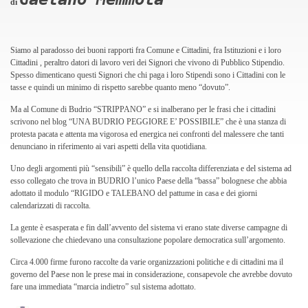
di
Siamo al paradosso dei buoni rapporti fra Comune e Cittadini, fra Istituzioni e i loro
Cittadini , peraltro datori di lavoro veri dei Signori che vivono di Pubblico Stipendio.
Spesso dimenticano questi Signori che chi paga i loro Stipendi sono i Cittadini con le
tasse e quindi un minimo di rispetto sarebbe quanto meno “dovuto”.
Ma al Comune di Budrio “STRIPPANO” e si inalberano per le frasi che i cittadini
scrivono nel blog “UNA BUDRIO PEGGIORE E’ POSSIBILE” che è una stanza di
protesta pacata e attenta ma vigorosa ed energica nei confronti del malessere che tanti
denunciano in riferimento ai vari aspetti della vita quotidiana.
Uno degli argomenti più “sensibili” è quello della raccolta differenziata e del sistema ad
esso collegato che trova in BUDRIO l’unico Paese della “bassa” bolognese che abbia
adottato il modulo “RIGIDO e TALEBANO del pattume in casa e dei giorni
calendarizzati di raccolta.
La gente è esasperata e fin dall’avvento del sistema vi erano state diverse campagne di
sollevazione che chiedevano una consultazione popolare democratica sull’argomento.
Circa 4.000 firme furono raccolte da varie organizzazioni politiche e di cittadini ma il
governo del Paese non le prese mai in considerazione, consapevole che avrebbe dovuto
fare una immediata “marcia indietro” sul sistema adottato.