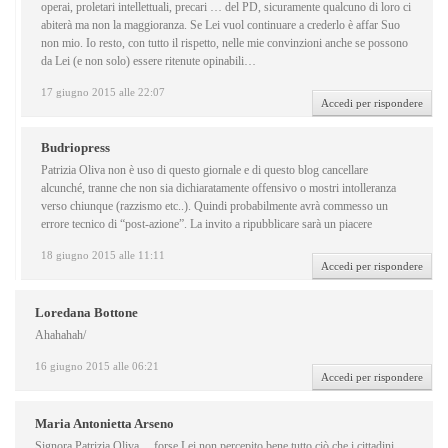
operai, proletari intellettuali, precari … del PD, sicuramente qualcuno di loro ci
abiterà ma non la maggioranza. Se Lei vuol continuare a crederlo è affar Suo
non mio. Io resto, con tutto il rispetto, nelle mie convinzioni anche se possono
da Lei (e non solo) essere ritenute opinabili…
17 giugno 2015 alle 22:07
Accedi per rispondere
Budriopress
Patrizia Oliva non è uso di questo giornale e di questo blog cancellare
alcunché, tranne che non sia dichiaratamente offensivo o mostri intolleranza
verso chiunque (razzismo etc..). Quindi probabilmente avrà commesso un
errore tecnico di “post-azione”. La invito a ripubblicare sarà un piacere
18 giugno 2015 alle 11:11
Accedi per rispondere
Loredana Bottone
Ahahahah/
16 giugno 2015 alle 06:21
Accedi per rispondere
Maria Antonietta Arseno
Signora Patrizia Oliva….forse Lei non percepito bene tutto ciò che i cittadini