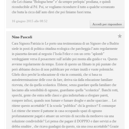
che Lei chiama “Bologna bene” e’ da sempre perlopiu’ prodiana, e quindi
riconducibile al Pd. Poi, se vogliamo ricondurre il tutto a qualche screanzato
che butta la cicca dall’auto direi che poi finiamo fuori tema.
16 giugno 2015 alle 08:52
Accedi per rispondere
Nino Pascoli
Cara Signora Patrizia io Le porto una testimonianza di un Signore che a Budrio
siede in posti di politica cittadina ecologica che parcheggia l’auto regolarmente
in piazzetta davanti al negozio l’Isola Felice e con un certo “aplomb”
verdeggiante versa il posacenere sull’asfalto poi monta alla guida e va. Questo
avviene regolarmente da tempo. Esiste di questo un filmato in più puntate che
però abbiamo deciso di non pubblicare per evitare inutili e vuote polemiche.
Glielo dico perché la educazione di vita in comunità, che si basa su
autodeterminazione delle cose da fare, deriva sia dalla educazione familiare
ricevuta, che da quella scolastica. Ebbene, senza guardare quella familiare che
lasciamo alla sensibilità di ognuno, guardiamo quella “scolastica”. Banchi rotti,
sporchi, gente che entra nelle classi e gira indisturbata a sfregiare pareti,
rompere infissi, quando non fumare e fumare droghe e anche spacciare… Lei
ritiene questo accettabile? E la scuola “pubblica” chi la gestisce? E comunque
Lei ritiene che tenere il pattume in casa occupando spazi di ognuno
profumatamente pagati e attuare un servizio di raccolta da medioevo sia una
soluzione condivisibile? Lei pensa che pagare il DOPPIO e dare servizi a che
debba smaltire , che ricava guadagni da questo, sia una cosa accettabile? Grazie