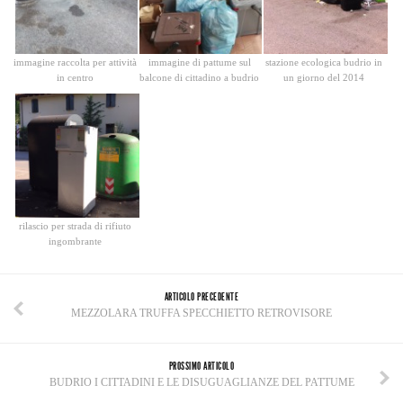
immagine raccolta per attività
immagine di pattume sul
stazione ecologica budrio in
in centro
balcone di cittadino a budrio
un giorno del 2014
rilascio per strada di rifiuto
ingombrante
ARTICOLO PRECEDENTE
MEZZOLARA TRUFFA SPECCHIETTO RETROVISORE
PROSSIMO ARTICOLO
BUDRIO I CITTADINI E LE DISUGUAGLIANZE DEL PATTUME