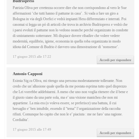
Budriopress
Patrizia Oliva per crrettezza occorre dire che non corrispondono al vero le Sue
affermazioni ‘che tutti hanno il pattume in casa’ . Si vada a fare un giro a
Bologna in via degli Orefici e vedrà impianti Hera differenziato e interrati. Poi
casomai si legga un pó di articoli che trova in archivio Budriopress e vedrà che
i paesi evoluti il pattume non lo vedono neanche perchè organizzato in condotte
di smistamento sotterranee. Mi dispiace dovere ribadire che volere vedere
modernità, equilibrio, igiene, economia in quella roba organizzata in modo
idiota dal Comune di Budrio è davvero una dimostrazione di ‘nonsense’.
17 giugno 2015 alle 17:22
Accedi per rispondere
Antonio Capponi
Esimia Sig.ra Oliva, mi ritengo una persona moderatamente tollerante. Non
credo che un’allusione quale quella da me postata esprima tutto quel disprezzo
che Lei vorrebbe addebitarmi. A meno che uno non voglia ritenere che il bene e
il giusto siano da una parte sola, ma e’ una visione manichea che non mi
appartiene. La mia era (o voleva essere, se preferisce) una battuta, il cui
bersaglio e’ ben intuibile, essendo il “tema” l’organizzazione della raccolta
rifiuti. Comunque ho capito che non le e’ piaciuta : me ne faro’ una ragione.
Cordialita’.
17 giugno 2015 alle 17:49
Accedi per rispondere