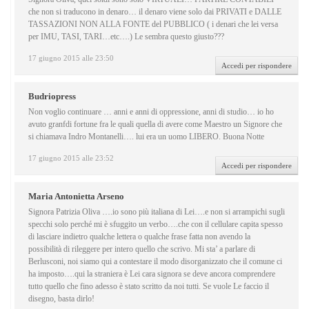
che non si traducono in denaro… il denaro viene solo dai PRIVATI e DALLE
TASSAZIONI NON ALLA FONTE del PUBBLICO ( i denari che lei versa
per IMU, TASI, TARI…etc….) Le sembra questo giusto???
17 giugno 2015 alle 23:50
Accedi per rispondere
Budriopress
Non voglio continuare … anni e anni di oppressione, anni di studio… io ho
avuto granfdi fortune fra le quali quella di avere come Maestro un Signore che
si chiamava Indro Montanelli…. lui era un uomo LIBERO. Buona Notte
17 giugno 2015 alle 23:52
Accedi per rispondere
Maria Antonietta Arseno
Signora Patrizia Oliva ….io sono più italiana di Lei….e non si arrampichi sugli
specchi solo perché mi è sfuggito un verbo….che con il cellulare capita spesso
di lasciare indietro qualche lettera o qualche frase fatta non avendo la
possibilità di rileggere per intero quello che scrivo. Mi sta’ a parlare di
Berlusconi, noi siamo qui a contestare il modo disorganizzato che il comune ci
ha imposto….qui la straniera è Lei cara signora se deve ancora comprendere
tutto quello che fino adesso è stato scritto da noi tutti. Se vuole Le faccio il
disegno, basta dirlo!