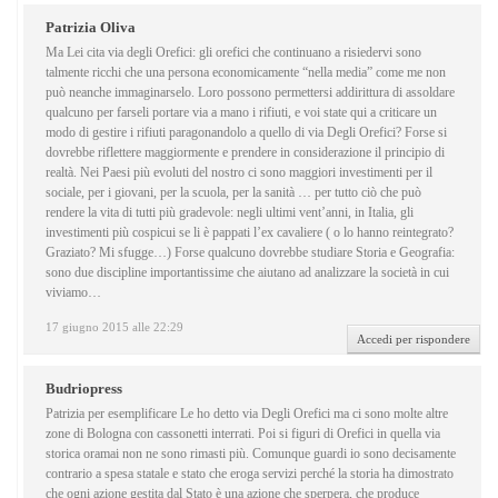
Patrizia Oliva
Ma Lei cita via degli Orefici: gli orefici che continuano a risiedervi sono
talmente ricchi che una persona economicamente “nella media” come me non
può neanche immaginarselo. Loro possono permettersi addirittura di assoldare
qualcuno per farseli portare via a mano i rifiuti, e voi state qui a criticare un
modo di gestire i rifiuti paragonandolo a quello di via Degli Orefici? Forse si
dovrebbe riflettere maggiormente e prendere in considerazione il principio di
realtà. Nei Paesi più evoluti del nostro ci sono maggiori investimenti per il
sociale, per i giovani, per la scuola, per la sanità … per tutto ciò che può
rendere la vita di tutti più gradevole: negli ultimi vent’anni, in Italia, gli
investimenti più cospicui se li è pappati l’ex cavaliere ( o lo hanno reintegrato?
Graziato? Mi sfugge…) Forse qualcuno dovrebbe studiare Storia e Geografia:
sono due discipline importantissime che aiutano ad analizzare la società in cui
viviamo…
17 giugno 2015 alle 22:29
Accedi per rispondere
Budriopress
Patrizia per esemplificare Le ho detto via Degli Orefici ma ci sono molte altre
zone di Bologna con cassonetti interrati. Poi si figuri di Orefici in quella via
storica oramai non ne sono rimasti più. Comunque guardi io sono decisamente
contrario a spesa statale e stato che eroga servizi perché la storia ha dimostrato
che ogni azione gestita dal Stato è una azione che sperpera, che produce