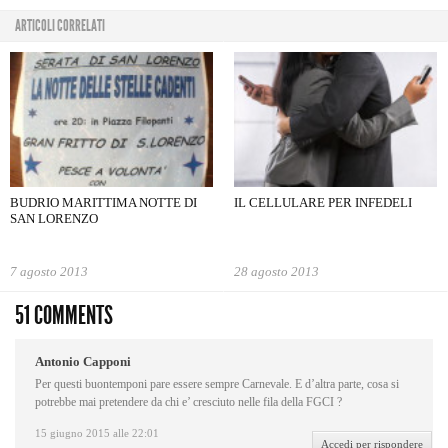
ARTICOLI CORRELATI
BUDRIO MARITTIMA NOTTE DI
IL CELLULARE PER INFEDELI
SAN LORENZO
7 agosto 2013
28 agosto 2013
51 COMMENTS
Antonio Capponi
Per questi buontemponi pare essere sempre Carnevale. E d’altra parte, cosa si
potrebbe mai pretendere da chi e’ cresciuto nelle fila della FGCI ?
15 giugno 2015 alle 22:01
Accedi per rispondere