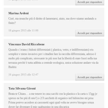
Accedi per rispondere
Marina Ardeni
Cioè, ma neanche più il diritto di lamentarsi, aiuto, ma dove stiamo andando a
finire?
16 giugno 2015 alle 11:00
Accedi per rispondere
Vincenzo David Riccobene
Quando c’erano i bidoni differenziati ( plastica, vetro, e indifferenziato) era
semplice e meno invasivo per i cittadini fare la raccolta differenziata, adesso è
molto più complicato, stressante in più non hai la libertà di stare fuori nella tua
terrazza perché è tutta adibita a centrale ecologica, unica soluzione andare via da
Budrio
16 giugno 2015 alle 12:47
Accedi per rispondere
Tata Silvana Gironi
Beata te Chiara… a me tenere in casa sacchi con la plastica o la carta x 15gg (e
spesso ne ho piú di uno!) o 2/3 sacchetti di organico nel bidoncino mi pesa
Prima potevo accedere ai cassonetti ogni qual volta ne avevo bisogno senza
dover far diventare il mio sgabuzzino in una discarica