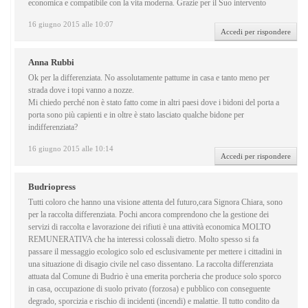
economica e compatibile con la vita moderna. Grazie per il Suo intervento
16 giugno 2015 alle 10:07
Accedi per rispondere
Anna Rubbi
Ok per la differenziata. No assolutamente pattume in casa e tanto meno per
strada dove i topi vanno a nozze.
Mi chiedo perché non è stato fatto come in altri paesi dove i bidoni del porta a
porta sono più capienti e in oltre è stato lasciato qualche bidone per
indifferenziata?
16 giugno 2015 alle 10:14
Accedi per rispondere
Budriopress
Tutti coloro che hanno una visione attenta del futuro,cara Signora Chiara, sono
per la raccolta differenziata. Pochi ancora comprendono che la gestione dei
servizi di raccolta e lavorazione dei rifiuti è una attività economica MOLTO
REMUNERATIVA che ha interessi colossali dietro. Molto spesso si fa
passare il messaggio ecologico solo ed esclusivamente per mettere i cittadini in
una situazione di disagio civile nel caso dissentano. La raccolta differenziata
attuata dal Comune di Budrio è una emerita porcheria che produce solo sporco
in casa, occupazione di suolo privato (forzosa) e pubblico con conseguente
degrado, sporcizia e rischio di incidenti (incendi) e malattie. Il tutto condito da