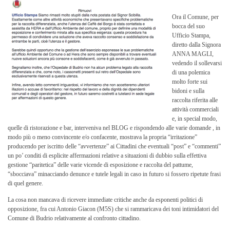
Ora il Comune, per
bocca del suo
Ufficio Stampa,
diretto dalla Signora
ANNA MAGLI,
vedendo il sollevarsi
di una polemica
molto forte sui
bidoni e sulla
raccolta riferita alle
attività commerciali
e, in special modo,
quelle di ristorazione e bar, interveniva nel BLOG e rispondendo alle varie domande , in
modo più o meno convincente e/o confacente, mostrava la propria “irritazione”
producendo per iscritto delle “avvertenze” ai Cittadini che eventuali “post” e “commenti”
un po’ conditi di esplicite affermazioni relative a situazioni di dubbio sulla effettiva
gestione “paritetica” delle varie vicende di esposizione e raccolta del pattume,
“sbocciava” minacciando denunce e tutele legali in caso in futuro si fossero ripetute frasi
di quel genere.
La cosa non mancava di ricevere immediate critiche anche da esponenti politici di
opposizione, fra cui Antonio Giacon (M5S) che si rammaricava dei toni intimidatori del
Comune di Budrio relativamente al confronto cittadino.