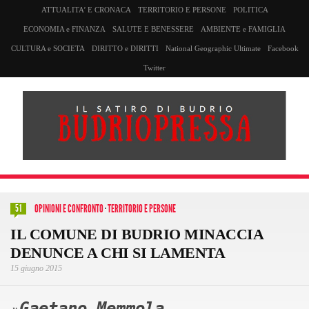
ATTUALITA’ E CRONACA
TERRITORIO E PERSONE
POLITICA
ECONOMIA e FINANZA
SALUTE E BENESSERE
AMBIENTE e FAMIGLIA
CULTURA e SOCIETA
DIRITTO e DIRITTI
National Geographic Ultimate
Facebook
Twitter
OPINIONI E CONFRONTO
·
TERRITORIO E PERSONE
51
IL COMUNE DI BUDRIO MINACCIA
DENUNCE A CHI SI LAMENTA
15 giugno 2015
Gaetano Memmola