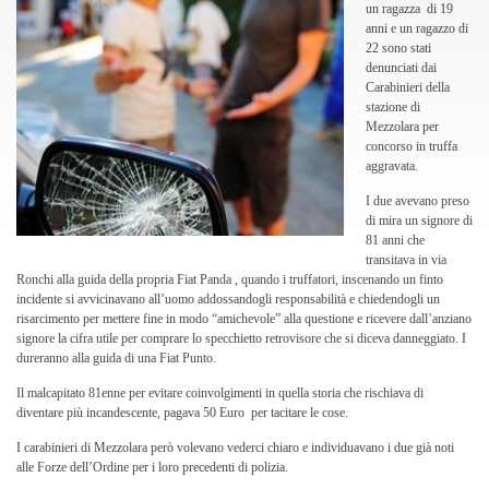
un ragazza di 19
anni e un ragazzo di
22 sono stati
denunciati dai
Carabinieri della
stazione di
Mezzolara per
concorso in truffa
aggravata.
I due avevano preso
di mira un signore di
81 anni che
transitava in via
Ronchi alla guida della propria Fiat Panda , quando i truffatori, inscenando un finto
incidente si avvicinavano all’uomo addossandogli responsabilità e chiedendogli un
risarcimento per mettere fine in modo “amichevole” alla questione e ricevere dall’anziano
signore la cifra utile per comprare lo specchietto retrovisore che si diceva danneggiato. I
dureranno alla guida di una Fiat Punto.
Il malcapitato 81enne per evitare coinvolgimenti in quella storia che rischiava di
diventare più incandescente, pagava 50 Euro per tacitare le cose.
I carabinieri di Mezzolara però volevano vederci chiaro e individuavano i due già noti
alle Forze dell’Ordine per i loro precedenti di polizia.