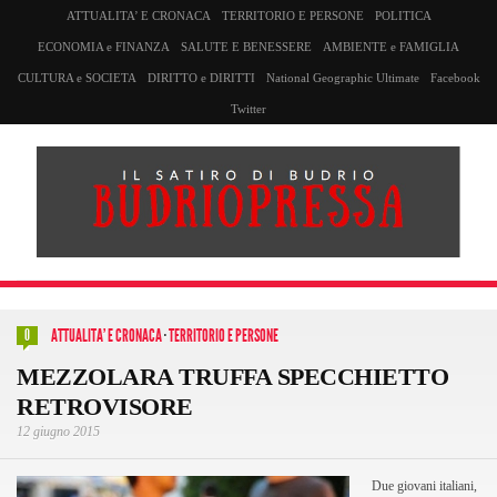
ATTUALITA’ E CRONACA
TERRITORIO E PERSONE
POLITICA
ECONOMIA e FINANZA
SALUTE E BENESSERE
AMBIENTE e FAMIGLIA
CULTURA e SOCIETA
DIRITTO e DIRITTI
National Geographic Ultimate
Facebook
Twitter
ATTUALITA' E CRONACA
·
TERRITORIO E PERSONE
0
MEZZOLARA TRUFFA SPECCHIETTO
RETROVISORE
12 giugno 2015
Due giovani italiani,