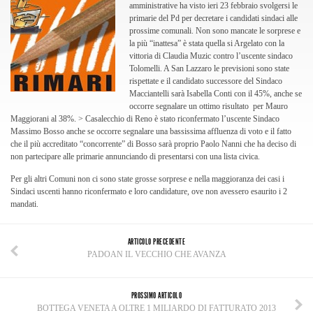
amministrative ha visto ieri 23 febbraio svolgersi le
primarie del Pd per decretare i candidati sindaci alle
prossime comunali. Non sono mancate le sorprese e
la più “inattesa” è stata quella si Argelato con la
vittoria di Claudia Muzic contro l’uscente sindaco
Tolomelli. A San Lazzaro le previsioni sono state
rispettate e il candidato successore del Sindaco
Macciantelli sarà Isabella Conti con il 45%, anche se
occorre segnalare un ottimo risultato per Mauro
Maggiorani al 38%. > Casalecchio di Reno è stato riconfermato l’uscente Sindaco
Massimo Bosso anche se occorre segnalare una bassissima affluenza di voto e il fatto
che il più accreditato “concorrente” di Bosso sarà proprio Paolo Nanni che ha deciso di
non partecipare alle primarie annunciando di presentarsi con una lista civica.
Per gli altri Comuni non ci sono state grosse sorprese e nella maggioranza dei casi i
Sindaci uscenti hanno riconfermato e loro candidature, ove non avessero esaurito i 2
mandati.
ARTICOLO PRECEDENTE
PADOAN IL VECCHIO CHE AVANZA
PROSSIMO ARTICOLO
BOTTEGA VENETA A OLTRE 1 MILIARDO DI FATTURATO 2013