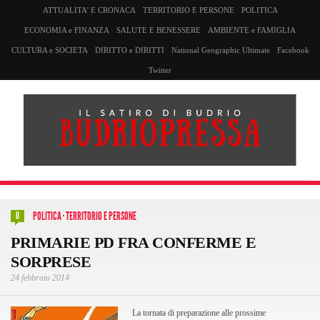
ATTUALITA’ E CRONACA
TERRITORIO E PERSONE
POLITICA
ECONOMIA e FINANZA
SALUTE E BENESSERE
AMBIENTE e FAMIGLIA
CULTURA e SOCIETA
DIRITTO e DIRITTI
National Geographic Ultimate
Facebook
Twitter
POLITICA
·
TERRITORIO E PERSONE
0
PRIMARIE PD FRA CONFERME E
SORPRESE
24 febbraio 2014
La tornata di preparazione alle prossime